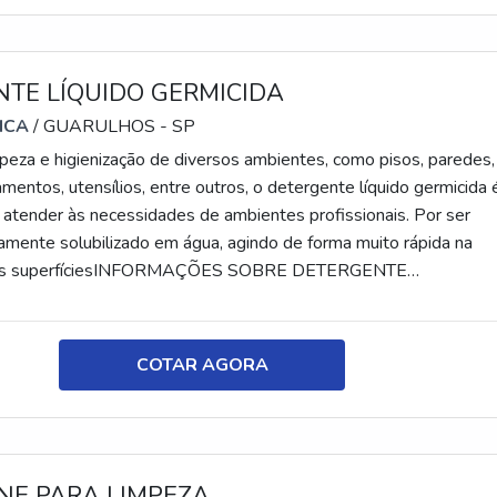
TE LÍQUIDO GERMICIDA
ICA
/ GUARULHOS - SP
mpeza e higienização de diversos ambientes, como pisos, paredes,
mentos, utensílios, entre outros, o detergente líquido germicida 
 atender às necessidades de ambientes profissionais. Por ser
ntamente solubilizado em água, agindo de forma muito rápida na
das superfíciesINFORMAÇÕES SOBRE DETERGENTE
 salientar que o detergente germicida é alcalino e clorado, se
 excelente desinfecção. Além do mais, como todo produto a bas
caz contra cepas gram-positivas e negativas, fungos, algas, vibrião
COTAR AGORA
utros microrganismos nocivos. Inclusive, ele pode ser diluído em
os, dependendo da necessidade de aplicação. O produto é utiliz
 de: Indústrias;Hospitais;Hotéis;Restaurantes;Escolas;Lavanderias
endido em bombonas plásticas de cinco litros e embalagens
NE PARA LIMPEZA
quatro bombonas de cinco litros. Por isso, é fundamental contar 