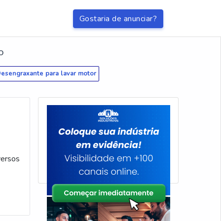
Gostaria de anunciar?
O
esengraxante para lavar motor
versos