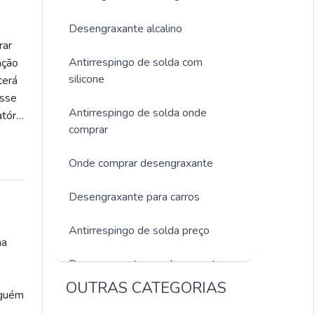
Desengraxante alcalino
rar
Antirrespingo de solda com
ação
silicone
terá
esse
Antirrespingo de solda onde
tório
comprar
Onde comprar desengraxante
Desengraxante para carros
Antirrespingo de solda preço
na
Desengraxante para lavar motor
OUTRAS CATEGORIAS
guém
Desengraxante limpeza pesada