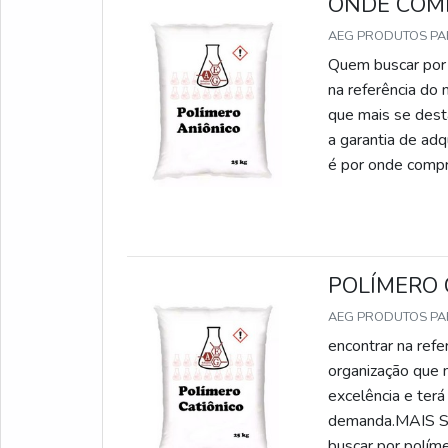
ONDE COM
AEG PRODUTOS P
Quem buscar por 
na referência do
que mais se dest
a garantia de ad
é por onde compr
o cliente encontra
POLÍMERO 
AEG PRODUTOS P
encontrar na ref
organização que 
excelência e terá
demanda.MAIS
buscar por polím