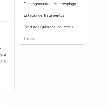
Desengraxante e Antirrespingo
Desengraxante automotivo para
motor
Estação de Tratamentos
Desengraxante industrial
Produtos Químicos Industriais
biodegradável
Thinner
Desengraxante para motor de
moto
o
terá
Antirrespingo de solda liquido
to é
Desengraxante industrial preço
Antirrespingo de solda em pasta
Desengraxante para limpeza de
peças