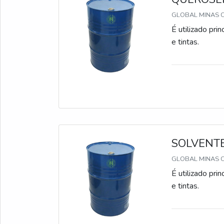
o auxílio de um
GLOBAL MINAS C
oferecer o prod
É utilizado pr
contato com um
e tintas.
essencial. 
QUALIDADE Com
fabricação de p
Guarulhos, est
suporte necess
elevada concent
SOLVENT
GLOBAL MINAS C
É utilizado pr
e tintas.