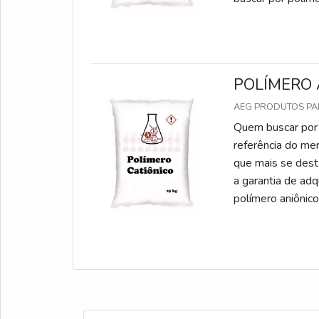
descobrirá a AEG
POLÍMERO 
AEG PRODUTOS P
Quem buscar por 
referência do me
que mais se dest
a garantia de ad
polímero aniônic
precisão e o mel