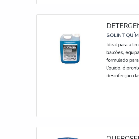
DETERGEN
SOLINT QUÍM
Ideal para a li
balcões, equipa
formulado para
líquido, é pro
desinfecção 
GERMICIDA Cabe
ideal para uma
de cloro, é efi
cólera, entre o
diferentes mod
para a limpeza
detergente é v
QUEROSE
coletivas com 