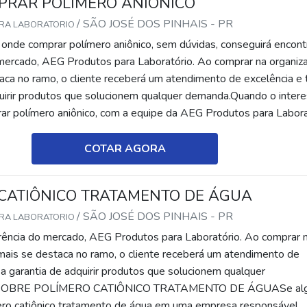
PRAR POLÍMERO ANIÔNICO
/ SÃO JOSÉ DOS PINHAIS - PR
ARA LABORATORIO
onde comprar polímero aniônico, sem dúvidas, conseguirá encont
 mercado, AEG Produtos para Laboratório. Ao comprar na organiz
aca no ramo, o cliente receberá um atendimento de excelência e 
quirir produtos que solucionem qualquer demanda.Quando o inter
ar polímero aniônico, com a equipe da AEG Produtos para Labora
rá pre...
COTAR AGORA
CATIÔNICO TRATAMENTO DE ÁGUA
/ SÃO JOSÉ DOS PINHAIS - PR
ARA LABORATORIO
erência do mercado, AEG Produtos para Laboratório. Ao comprar 
mais se destaca no ramo, o cliente receberá um atendimento de
 a garantia de adquirir produtos que solucionem qualquer
 SOBRE POLÍMERO CATIÔNICO TRATAMENTO DE ÁGUASe al
ero catiônico tratamento de água em uma empresa responsável,