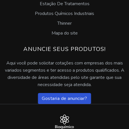
Estação De Tratamentos
Desengraxante neutro
Produtos Químicos Industriais
Desengraxante alcalino industrial
Thinner
Pasta desengraxante para mãos
Mapa do site
Desengraxante multiuso
ANUNCIE SEUS PRODUTOS!
Desengraxante decapante e fosfatizante
Aqui você pode solicitar cotações com empresas dos mais
variados segmentos e ter acesso a produtos qualificados. A
Desengraxante alcalino para pisos
diversidade de áreas atendidas pelo site garante que sua
necessidade seja atendida.
Desengraxante alcalino ação rápida
Gostaria de anunciar?
Desengraxante para lavadoras automáticas
Fluido de corte solúvel para usinagem