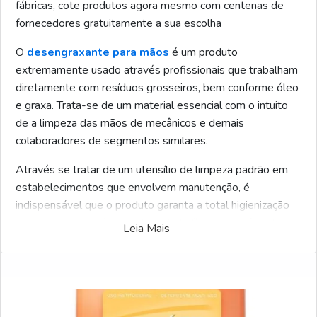
fábricas, cote produtos agora mesmo com centenas de
fornecedores gratuitamente a sua escolha
O
desengraxante para mãos
é um produto
extremamente usado através profissionais que trabalham
diretamente com resíduos grosseiros, bem conforme óleo
e graxa. Trata-se de um material essencial com o intuito
de a limpeza das mãos de mecânicos e demais
colaboradores de segmentos similares.
Através se tratar de um utensílio de limpeza padrão em
estabelecimentos que envolvem manutenção, é
indispensável que o produto garanta a total higienização
das mãos e não afete a integridade física e a saúde dos
Leia Mais
profissionais. Além disso, o material precisa ser
econômico, visto que é usado em larga escala.
O QUE SABER SOBRE A PASTA DESENGRAXANTE
Antes de mais nada, é relevante esclarecer que a fim de