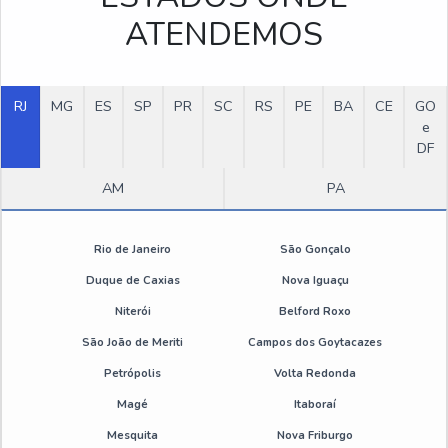
Aditivo floculante
ATENDEMOS
Onde comprar emulsão de silicone
RJ
MG
ES
SP
PR
SC
RS
PE
BA
CE
GO
Desengripante spray atacado
e
DF
Desmoldante para zamac
AM
PA
Desmoldante pintável
Rio de Janeiro
São Gonçalo
Emulsão de silicone desmoldante
Duque de Caxias
Nova Iguaçu
Emulsão de silicone valor
Niterói
Belford Roxo
São João de Meriti
Campos dos Goytacazes
Desengripante spray sp
Petrópolis
Volta Redonda
Desengripante spray 300ml sp
Magé
Itaboraí
Mesquita
Nova Friburgo