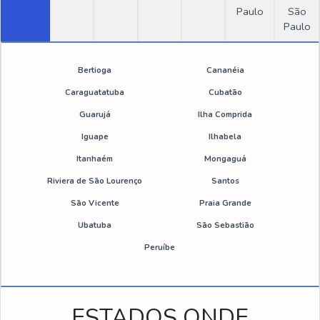
OUTRAS CATEGORIAS
Paulo
São
Silicone desmoldante spray
Paulo
Desengraxante e Antirrespingo
Desengripante lubrificante multiuso spray 300ml
Bertioga
Cananéia
Estação de Tratamentos
Emulsão de silicone industrial
Caraguatatuba
Cubatão
Guarujá
Ilha Comprida
Produtos Químicos Industriais
Emulsão de silicone onde comprar
Iguape
Ilhabela
Thinner
Desmoldante spray para moldes plastico
Itanhaém
Mongaguá
Riviera de São Lourenço
Santos
Óleo desengripante spray
São Vicente
Praia Grande
Ubatuba
São Sebastião
Spray desmoldante onde comprar
Peruíbe
Emulsão de silicone antiespumante
Emulsão de silicone preço
ESTADOS ONDE