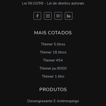
Lei 9610/98 - Lei de direitos autorais
Aditivo floculante sp
Desmoldante para zamac preço
Desmoldante pintável sp
MAIS COTADOS
Emulsão de silicone desmoldante preço
Thinner 5 litros
Thinner 18 litros
Comprar emulsão de silicone
Thinner 454
Lubrificante desengripante sp
Thinner pu 8000
Desengraxante concentrado
Thinner 1 litro
Desengraxante ativado
PRODUTOS
Desengraxante para as mãos
Desengraxante E Antirrespingo