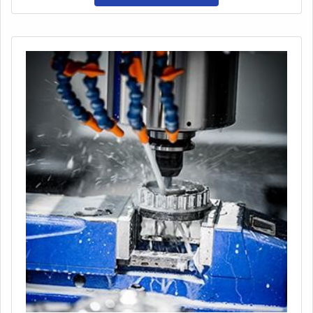
com pagamento acessível.EDTA COMPRAR EM
ÓTIMAS EMPRESASA Petrowan objetiva seus
recursos em proporcionar uma estrutura com escritório
de alta qualidade onde são realizadas as atividades e
biblioteca técnica de apoio, tudo para garantir edta
comprar com ótima qualidade.Há muitas maneiras
eficientes de uma empresa demonstrar competência,
excelência e destaque em uma área de atuação. A
Petrowan se mostra referência por ter: Soluções de
distribuição de produtos químicos; Profissionais com
vasta experiência na área de atuação; Empresa que
preza pela pontualidade.Ainda focando em edta comprar
em fornecedores especializados, deve-se descartar
empresas que não tenham produtos e serviços com
ótima qualidade e precisão, características simples, mas
que mostram o comprometimento da empresa com seus
clientes.Tudo isso que já foi falado e outras coisas mais
são a razão pela qual a Petrowan é uma empresa que