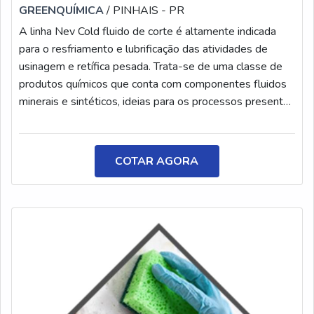
GREENQUÍMICA
/ PINHAIS - PR
A linha Nev Cold fluido de corte é altamente indicada
para o resfriamento e lubrificação das atividades de
usinagem e retífica pesada. Trata-se de uma classe de
produtos químicos que conta com componentes fluidos
minerais e sintéticos, ideias para os processos presentes
na usinagem de indústrias de pequenos, médios e
grandes portes. De maneira geral, os fluidos minerais
são responsáveis por proporcionar uma melhor
COTAR AGORA
lubrificação durante a operação. Por outro lado, os
fluidos sintéticos auxiliam na refrigeração e contribuem
para o controle biológico. Com isso, torna-se
indispensável a aplicação do produto em operações
industriais. Características da linha Nev ColdAntes de
mais nada, é importante esclarecer que a linha Nev Cold
é fundamental para garantir a assertividade dos
processos de soldagem. Com ela, é possível não só
promover bons resultados de trabalho, como também