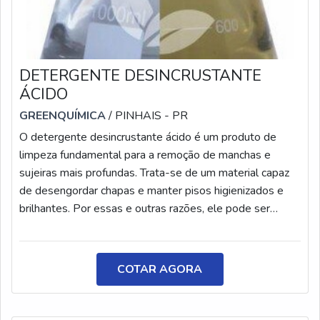
DETERGENTE DESINCRUSTANTE
ÁCIDO
GREENQUÍMICA
/ PINHAIS - PR
O detergente desincrustante ácido é um produto de
limpeza fundamental para a remoção de manchas e
sujeiras mais profundas. Trata-se de um material capaz
de desengordar chapas e manter pisos higienizados e
brilhantes. Por essas e outras razões, ele pode ser
utilizado tanto em estabelecimentos alimentícios quanto
em residências. Dessa forma, o detergente
desincrustante ácido destaca-se por ser um produto
COTAR AGORA
muito mais potente do que os detergentes
convencionais e limpadores comuns, podendo ser
aplicado, inclusive, em obras da construção civil. Assim,