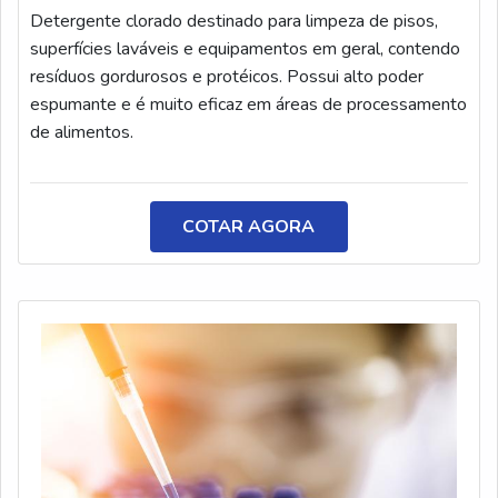
formatos, como spray, toalhetes ou soluções
Detergente clorado destinado para limpeza de pisos,
diretas.Onde encontrar desengraxantes para máquinas A
superfícies laváveis e equipamentos em geral, contendo
GREENQUÍMICA é uma empresa situada no mercado de
resíduos gordurosos e protéicos. Possui alto poder
produtos químicos e conta com mais de 20 anos de
espumante e é muito eficaz em áreas de processamento
experiência em fabricação de desengraxantes e demais
de alimentos.
materiais similares. A organização tem uma equipe
treinada para oferecer as melhores soluções aos seus
clientes e apresenta processos muito bem estruturados.
COTAR AGORA
Não perca tempo e obtenha mais informações!