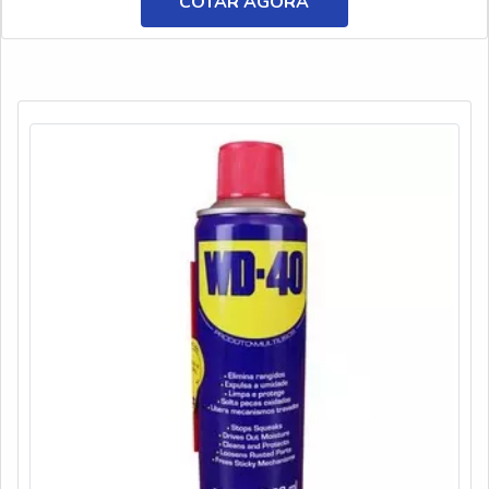
catiônico tratamento de água em uma empresa responsável,
COTAR AGORA
descobrirá a AEG Produtos para Laboratório. Atuando com
solução ...