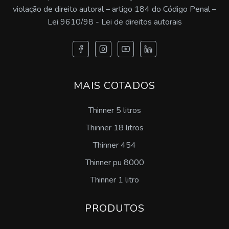
Emulsão de silicone antiespumante preço
violação de direito autoral – artigo 184 do Código Penal –
Lei 9610/98 - Lei de direitos autorais
Emulsão de silicone a venda
Aditivo floculante sp
Desmoldante para zamac preço
MAIS COTADOS
Desmoldante pintável sp
Thinner 5 litros
Emulsão de silicone desmoldante preço
Thinner 18 litros
Thinner 454
Comprar emulsão de silicone
Thinner pu 8000
Lubrificante desengripante sp
Thinner 1 litro
Desengraxante concentrado
PRODUTOS
Desengraxante ativado