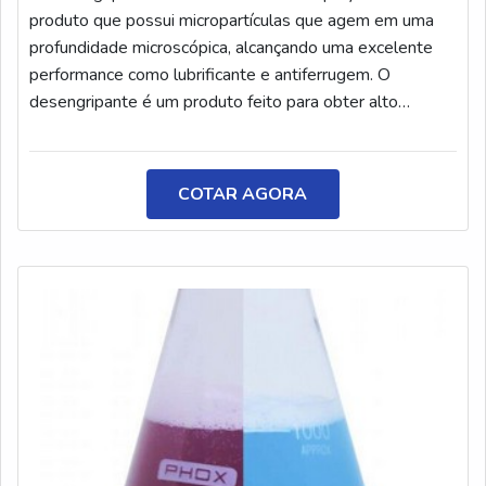
produto que possui micropartículas que agem em uma
profundidade microscópica, alcançando uma excelente
performance como lubrificante e antiferrugem. O
desengripante é um produto feito para obter alto
desempenho nos diversos processos de manutenção.
Por constituir uma nova fórmula, o produto permite que
os princípios ativos sejam processados e combinados de
COTAR AGORA
modo único.INFORMAÇÕES SOBRE O PRODUTOO
desengripante possui uma fórmula poderosa, que