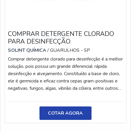
COMPRAR DETERGENTE CLORADO
PARA DESINFECÇÃO
SOLINT QUÍMICA
/ GUARULHOS - SP
Comprar detergente clorado para desinfecção é a melhor
solução, pois possui um grande diferencial: rápida
desinfecção e alvejamento. Constituído a base de cloro,
ele é germicida e eficaz contra cepas gram-positivas e
negativas, fungos, algas, vibrião da cólera, entre outros
microrganismos nocivos.Por ser líquido, o produto é
prontamente solubilizado em água, agindo de forma
rápida na desinfecção das superfícies enquanto ocorre a
COTAR AGORA
emulsão de sujeiras e gorduras. Quando alcalino, o
detergente torna-se ideal para limpar e higienizar. Em