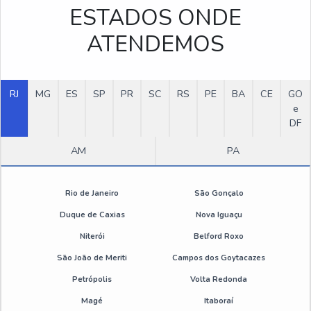
ESTADOS ONDE
Emulsão de silicone preço
ATENDEMOS
Aditivo floculante
Onde comprar emulsão de silicone
RJ
MG
ES
SP
PR
SC
RS
PE
BA
CE
GO
e
DF
Desengripante spray atacado
AM
PA
Desmoldante para zamac
Desmoldante pintável
Rio de Janeiro
São Gonçalo
Duque de Caxias
Nova Iguaçu
Emulsão de silicone desmoldante
Niterói
Belford Roxo
Emulsão de silicone valor
São João de Meriti
Campos dos Goytacazes
Petrópolis
Volta Redonda
Desengripante spray sp
Magé
Itaboraí