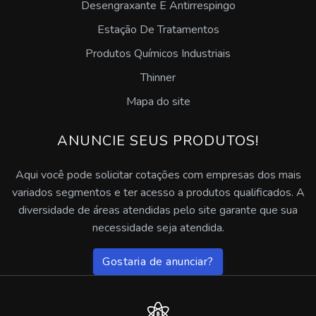
Desengraxante E Antirrespingo
Desengraxante para as mãos
Estação De Tratamentos
Produtos Químicos Industriais
Desengraxante neutro
Thinner
Desengraxante alcalino industrial
Mapa do site
Pasta desengraxante para mãos
ANUNCIE SEUS PRODUTOS!
Desengraxante multiuso
Aqui você pode solicitar cotações com empresas dos mais
variados segmentos e ter acesso a produtos qualificados. A
Desengraxante decapante e fosfatizante
diversidade de áreas atendidas pelo site garante que sua
necessidade seja atendida.
Desengraxante alcalino para pisos
Gostaria de anunciar?
Desengraxante alcalino ação rápida
Desengraxante para lavadoras automáticas