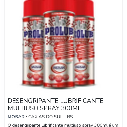
segmento por toda seriedade e qualidade o que garante
o sucesso aos parceiros de ponta a ponta.Aproveite a
visita para acessar o nosso site e saber mais sobre a
empresa, nossos serviços e produtos. Se preferir, entre
em contato com um dos nossos consultores e solicite
um orçamento!
DESENGRIPANTE LUBRIFICANTE
MULTIUSO SPRAY 300ML
MOSAR
/ CAXIAS DO SUL - RS
O desengripante lubrificante multiuso spray 300ml é um