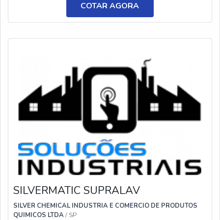
desengraxantes para utensílios e ferramentas industriais
COTAR AGORA
prolongam a vida útil dos equipamentos, uma vez que
favorecem o alcance da potência máxima e reduzem o
índice de quebra. Todos esses fatores influenciam
diretamente no aumento da produtividade e na
diminuição de custos. Benefícios de usar
desengraxantesAlém de serem produtos utilizados para
proporcionar limpeza e remover resíduos complexos, o
desengraxante para máquinas desinfeta e desodoriza as
superfícies ou equipamentos em que é aplicado. Por
essas e outras razões, o material é de suma importância
durante o processo de higienização de indústrias e
fábricas. De maneira geral, os desengraxantes são
aplicados na limpeza mais pesada do âmbito industrial,
uma vez que, ao serem diluídos, promovem a
higienização rápida e um maior rendimento. Entre os
SILVERMATIC SUPRALAV
benefícios destes produtos, pode-se citar:Relação de
SILVER CHEMICAL INDUSTRIA E COMERCIO DE PRODUTOS
custo-benefício;Baixo consumo;Disponibilidade de
QUIMICOS LTDA
/ SP