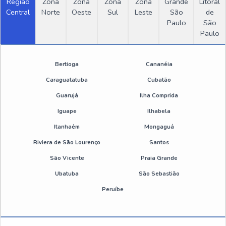
Região
Zona
Zona
Zona
Zona
Grande
Litoral
Desmoldante de silicone
Central
Norte
Oeste
Sul
Leste
São
de
Paulo
São
Preço de desmoldante para forma
Paulo
OUTRAS CATEGORIAS
Silicone desmoldante spray
Bertioga
Cananéia
Desengraxante e Antirrespingo
Desengripante lubrificante multiuso spray 300ml
Caraguatatuba
Cubatão
Estação de Tratamentos
Guarujá
Ilha Comprida
Emulsão de silicone industrial
Iguape
Ilhabela
Produtos Químicos Industriais
Emulsão de silicone onde comprar
Itanhaém
Mongaguá
Thinner
Riviera de São Lourenço
Santos
Desmoldante spray para moldes plastico
São Vicente
Praia Grande
Óleo desengripante spray
Ubatuba
São Sebastião
Peruíbe
Spray desmoldante onde comprar
Emulsão de silicone antiespumante