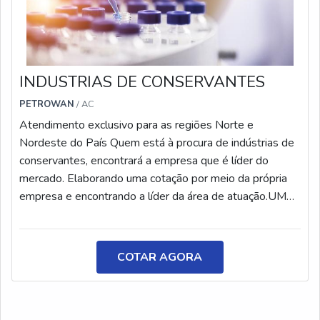
INDUSTRIAS DE CONSERVANTES
PETROWAN
/ AC
Atendimento exclusivo para as regiões Norte e
Nordeste do País Quem está à procura de indústrias de
conservantes, encontrará a empresa que é líder do
mercado. Elaborando uma cotação por meio da própria
empresa e encontrando a líder da área de atuação.UM
POUCO MAIS SOBRE INDÚSTRIAS DE
CONSERVANTESQuem quer achar indústrias de
conservantes em uma empresa altamente qualificada,
COTAR AGORA
encontra na internet a Petrowan. É possível encontrar
base multiuso e limpa piso e fosqueante, garantindo a
satisfação da venda à entrega final, com foco total na