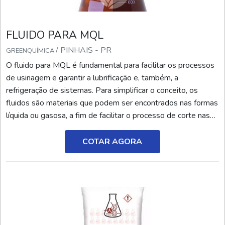
FLUIDO PARA MQL
/ PINHAIS - PR
GREENQUÍMICA
O fluido para MQL é fundamental para facilitar os processos
de usinagem e garantir a lubrificação e, também, a
refrigeração de sistemas. Para simplificar o conceito, os
fluidos são materiais que podem ser encontrados nas formas
líquida ou gasosa, a fim de facilitar o processo de corte nas
operações de usinagem. Por suas propriedades e
características inovadoras, os fluidos são aplicados na
COTAR AGORA
indústria em geral, com o intuito de refrigerar, lubrificar,
proteger contra a oxidação e higienizar a região de usinagem.
Devido às suas funcionalidades, o produto tornou-se uma
grande tendência nos mais variados setores da economia
global. Mais informações sobre o produtoEm paralelo ao que
foi dito anteriormente, vale ressaltar que o MQL (Mínima