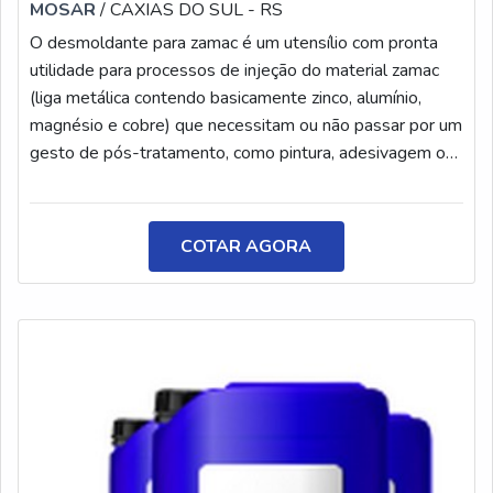
MOSAR
/ CAXIAS DO SUL - RS
O desmoldante para zamac é um utensílio com pronta
utilidade para processos de injeção do material zamac
(liga metálica contendo basicamente zinco, alumínio,
magnésio e cobre) que necessitam ou não passar por um
gesto de pós-tratamento, como pintura, adesivagem ou
colagem. O produto é largamente usado e essencial para
a extração da peça injetada da cavidade, evitando
quebras e defeitos, e mantendo um excelente
COTAR AGORA
acabamento superficial do produto
final.CARACTERÍSTICAS DO PRODUTOO desmoldante
contém