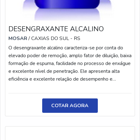
DESENGRAXANTE ALCALINO
MOSAR
/ CAXIAS DO SUL - RS
O desengraxante alcalino caracteriza-se por conta do
elevado poder de remoção, amplo fator de diluição, baixa
formação de espuma, facilidade no processo de enxágue
e excelente nível de penetração. Ele apresenta alta
eficiência e excelente relação de desempenho e
economia, agindo nas deposições oleosas mais intensas
ou em limpezas mais delicadas.INFORMAÇÕES SOBRE
O PRODUTODiante dessas peculiaridades, é
COTAR AGORA
fundamental, ao definir o produto mais adequado para as
operações e processos da empresa, cont