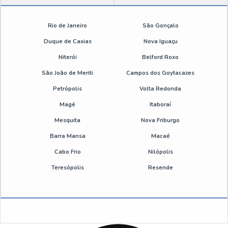
Tratamento de água para caldeiras de alta pressão
Rio de Janeiro
São Gonçalo
Tratamento de água para geração de vapor caldeiras
Duque de Caxias
Nova Iguaçu
Niterói
Belford Roxo
Tratamento de água de torre de resfriamento preço
São João de Meriti
Campos dos Goytacazes
Tratamento de água de caldeiras industriais
Petrópolis
Volta Redonda
Magé
Itaboraí
Caldeira tratamento de água
Mesquita
Nova Friburgo
Empresa de tratamento de água industrial
Barra Mansa
Macaé
Cabo Frio
Nilópolis
Empresa de tratamento de efluentes em sp
Teresópolis
Resende
Empresa de tratamento de resíduos industriais
Empresa que faz tratamento de água