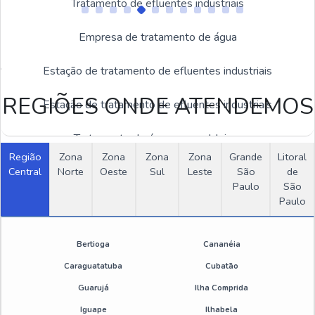
Tratamento de efluentes industriais
Empresa de tratamento de água
Estas imagens foram obtidas de bancos de imagens públicas e
disponível livremente na internet
Estação de tratamento de efluentes industriais
REGIÕES ONDE ATENDEMOS
Estação de tratamento de efluentes industriais
Tratamento de água para caldeiras
Região
Zona
Zona
Zona
Zona
Grande
Litoral
OUTRAS CATEGORIAS
Central
Norte
Empresa de tratamento de efluentes
Oeste
Sul
Leste
São
de
Paulo
São
Desengraxante e Antirrespingo
Paulo
Empresa de tratamento de esgoto
Estação de Tratamentos
Inspeção vasos de pressão
Bertioga
Cananéia
Produtos Químicos Industriais
Caraguatatuba
Cubatão
Inspeção em caldeiras
Guarujá
Ilha Comprida
Thinner
Empresa de tratamento de efluentes industriais
Iguape
Ilhabela