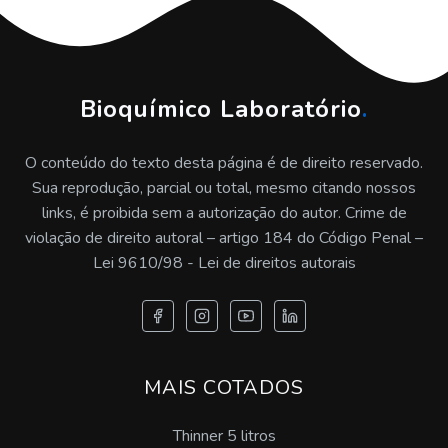
Empresa tratamento de resíduos
Tratamento de água de chiller industrial
Tratamento de água de refrigeração e caldeiras
Bioquímico Laboratório
.
Tratamento de água de trocador de calor
O conteúdo do texto desta página é de direito reservado.
Sua reprodução, parcial ou total, mesmo citando nossos
Tratamento de água para caldeira a vapor
links, é proibida sem a autorização do autor. Crime de
violação de direito autoral – artigo 184 do Código Penal –
Tratamento químico de água para caldeiras
Lei 9610/98 - Lei de direitos autorais
Tratamento de água de trocador de calor em sp
Empresa de inspeção de caldeira em sp
MAIS COTADOS
Onde encontrar inspeção de caldeira
Thinner 5 litros
Preço de inspeção de caldeira