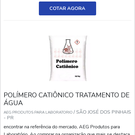
solucionem qualquer demanda.Quando o interesse é por
onde comprar polímero aniônico, com a equipe da AEG
COTAR AGORA
Produtos para Laboratório o cliente encontrará pre...
POLÍMERO CATIÔNICO TRATAMENTO DE
ÁGUA
/ SÃO JOSÉ DOS PINHAIS
AEG PRODUTOS PARA LABORATORIO
- PR
encontrar na referência do mercado, AEG Produtos para
Laboratório. Ao comprar na organização que mais se destaca