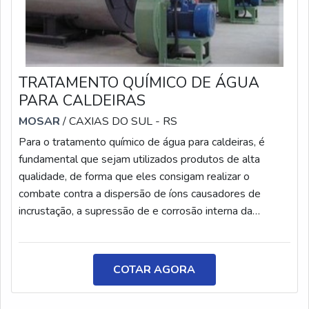
TRATAMENTO QUÍMICO DE ÁGUA
PARA CALDEIRAS
MOSAR
/ CAXIAS DO SUL - RS
Para o tratamento químico de água para caldeiras, é
fundamental que sejam utilizados produtos de alta
qualidade, de forma que eles consigam realizar o
combate contra a dispersão de íons causadores de
incrustação, a supressão de e corrosão interna da
caldeira, da linha de vapor e de condensado. Esses
problemas são responsáveis por gerar espuma ou
arraste, atrapalhando o desempenho da caldeira. O
COTAR AGORA
equipamento necessita de água de ótima qualidade para
o bom funcionamento.DETALHES DO TRATAMENTO