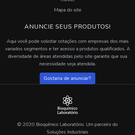
Desengraxante alcalino industrial
Mapa do site
Pasta desengraxante para mãos
ANUNCIE SEUS PRODUTOS!
Desengraxante multiuso
Aqui você pode solicitar cotações com empresas dos mais
variados segmentos e ter acesso a produtos qualificados. A
Desengraxante decapante e fosfatizante
diversidade de áreas atendidas pelo site garante que sua
necessidade seja atendida.
Desengraxante alcalino para pisos
Gostaria de anunciar?
Desengraxante alcalino ação rápida
Desengraxante para lavadoras automáticas
Fluido de corte solúvel para usinagem
Comprar fluidos protetivos para moldes
© 2020 Bioquímico Laboratório. Um parceiro do
Soluções Industriais