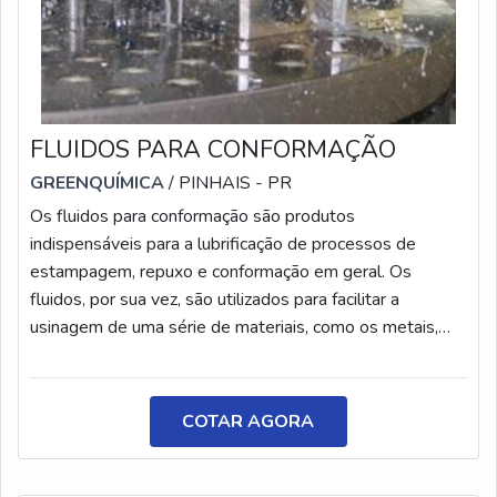
FLUIDOS PARA CONFORMAÇÃO
GREENQUÍMICA
/ PINHAIS - PR
Os fluidos para conformação são produtos
indispensáveis para a lubrificação de processos de
estampagem, repuxo e conformação em geral. Os
fluidos, por sua vez, são utilizados para facilitar a
usinagem de uma série de materiais, como os metais,
por exemplo. Eles podem ser encontrados nos mais
diversos formatos e finalidades. Em paralelo a isso, os
fluidos a fim de conformação visam oferecer resistência
COTAR AGORA
à região de contato entre a peça e a ferramenta, de
modo a gerar um melhor acabamento ao produto e
promover a durabilidade da ferramenta. Por essas e