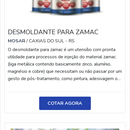
DESMOLDANTE PARA ZAMAC
MOSAR
/ CAXIAS DO SUL - RS
O desmoldante para zamac é um utensílio com pronta
utilidade para processos de injeção do material zamac
(liga metálica contendo basicamente zinco, alumínio,
magnésio e cobre) que necessitam ou não passar por um
gesto de pós-tratamento, como pintura, adesivagem ou
colagem. O produto é largamente usado e essencial para
a extração da peça injetada da cavidade, evitando
quebras e defeitos, e mantendo um excelente
COTAR AGORA
acabamento superficial do produto
final.CARACTERÍSTICAS DO PRODUTOO desmoldante
contém