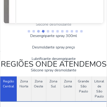
Emulsão de silicone
Antiderrapante para correia
Silicone desmoldante
Desengripante spray 300ml
Estas imagens foram obtidas de bancos de imagens públicas e
Desmoldante spray preço
disponível livremente na internet
Lubrificante desengripante
REGIÕES ONDE ATENDEMOS
Silicone spray desmoldante
Região
Zona
Zona
Zona
Zona
Grande
Litoral
Desmoldante de silicone
Central
Norte
Oeste
Sul
Leste
São
de
Paulo
São
Preço de desmoldante para forma
Paulo
OUTRAS CATEGORIAS
Silicone desmoldante spray