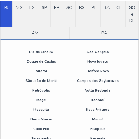
Onde comprar emulsão de silicone
RJ
MG
ES
SP
PR
SC
RS
PE
BA
CE
GO
e
DF
Desengripante spray atacado
AM
PA
Desmoldante para zamac
Desmoldante pintável
Rio de Janeiro
São Gonçalo
Duque de Caxias
Nova Iguaçu
Emulsão de silicone desmoldante
Niterói
Belford Roxo
Emulsão de silicone valor
São João de Meriti
Campos dos Goytacazes
Petrópolis
Volta Redonda
Desengripante spray sp
Magé
Itaboraí
Mesquita
Nova Friburgo
Desengripante spray 300ml sp
Barra Mansa
Macaé
Óleo desengripante spray preço
Cabo Frio
Nilópolis
Teresópolis
Resende