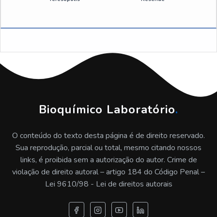
Desengripante spray atacado sp
Emulsão de silicone sp
Antiderrapante para correia preço
Emulsão de silicone industrial valor
Desmoldante spray valor
Bioquímico Laboratório
.
Desmoldante de silicone sp
O conteúdo do texto desta página é de direito reservado.
Desmoldante spray para moldes plastico sp
Sua reprodução, parcial ou total, mesmo citando nossos
links, é proibida sem a autorização do autor. Crime de
Emulsão de silicone antiespumante preço
violação de direito autoral – artigo 184 do Código Penal –
Lei 9610/98 - Lei de direitos autorais
Emulsão de silicone a venda
Aditivo floculante sp