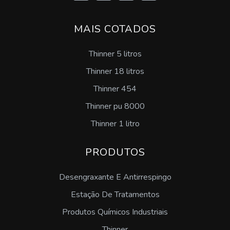
Desmoldante para zamac preço
MAIS COTADOS
Desmoldante pintável sp
Thinner 5 litros
Emulsão de silicone desmoldante preço
Thinner 18 litros
Thinner 454
Comprar emulsão de silicone
Thinner pu 8000
Lubrificante desengripante sp
Thinner 1 litro
Desengraxante concentrado
PRODUTOS
Desengraxante ativado
Desengraxante E Antirrespingo
Desengraxante para as mãos
Estação De Tratamentos
Produtos Químicos Industriais
Desengraxante neutro
Thinner