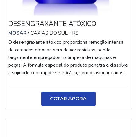
DESENGRAXANTE ATÓXICO
MOSAR
/ CAXIAS DO SUL - RS
O desengraxante atóxico proporciona remoção intensa
de camadas oleosas sem deixar resíduos, sendo
largamente empregados na limpeza de máquinas e
peças. A fórmula especial do produto penetra e dissolve
a sujidade com rapidez e eficácia, sem ocasionar danos à
pintura e não requerendo etapas posteriores de
enxágues. O desengraxante deve ser aplicado a frio e
não é um produto tóxico, sendo considerado
COTAR AGORA
prontamente biodegradável. INFORMAÇÕES SOBRE O
PRODUTOO produto Eco Mos, desenvolvido pela
Mosar Qu