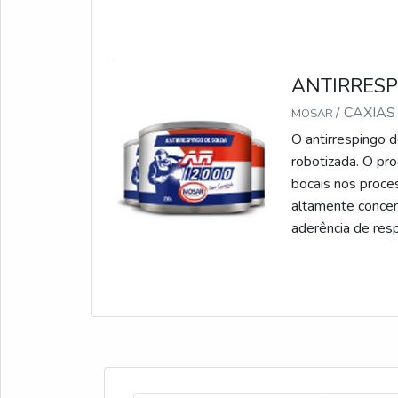
final.MAIS DET
primordial. O
com a Solint Quí
dedicação e resp
ANTIRRESP
limpeza e desinfe
indústrias.
/ CAXIAS
MOSAR
O antirrespingo d
robotizada. O pro
bocais nos proc
altamente concen
aderência de res
antirrespingo possuem vária
pis