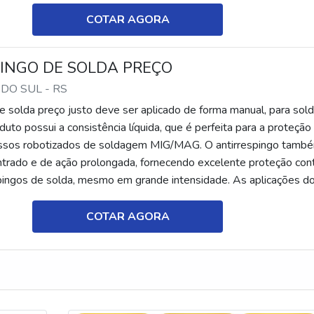
ALHES SOBRE PREÇ...
NDE ENCONTRAR ÓTIMO PREÇO DO DETERGENTE CLORADO C
COTAR AGORA
mica! Desde 1990 atuando no mercado, a empresa trabalha com
onsabilidade para oferecer a linha completa de produtos químico
INGO DE SOLDA PREÇO
cção para os mercados industriais e institucionais em diversas
 DO SUL - RS
e solda preço justo deve ser aplicado de forma manual, para sol
duto possui a consistência líquida, que é perfeita para a proteção
essos robotizados de soldagem MIG/MAG. O antirrespingo tamb
trado e de ação prolongada, fornecendo excelente proteção cont
pingos de solda, mesmo em grande intensidade. As aplicações d
s funcionalidades, como: Aumenta a vida útil do bocal da
COTAR AGORA