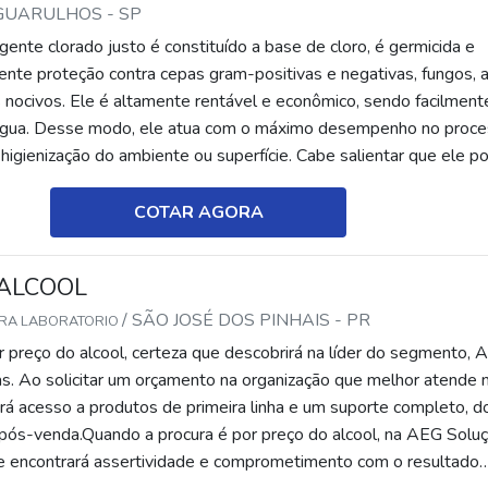
 GUARULHOS - SP
ente clorado justo é constituído a base de cloro, é germicida e
ente proteção contra cepas gram-positivas e negativas, fungos, 
 nocivos. Ele é altamente rentável e econômico, sendo facilment
 água. Desse modo, ele atua com o máximo desempenho no proc
higienização do ambiente ou superfície. Cabe salientar que ele p
bombonas de 5 litros, proporcionando eficiência aos
AIS SOBRE DETERGENTE CLORADO É fundamental que, antes do
COTAR AGORA
lo seja feita, especialmente por conter as informações mais
e o detergente, como: solubilidade e armazenagem. Através dela
 ALCOOL
preender a forma correta de utilização. Cabe salientar que o uso
teção é importante, de modo que o contato do produto com a pel
/ SÃO JOSÉ DOS PINHAIS - PR
ARA LABORATORIO
detergente é frequentemente utilizado para limpezas
 preço do alcool, certeza que descobrirá na líder do segmento, 
téis;Restaurantes;Escolas;Lavanderias;Indústrias.No momento d
s. Ao solicitar um orçamento na organização que melhor atende 
mental atentar-se a diversos fatores, como: qualidade, composiçã
erá acesso a produtos de primeira linha e um suporte completo, d
ravés dessa análise, é possível compreender que a solução apres
ao pós-venda.Quando a procura é por preço do alcool, na AEG Solu
 que o preço se torna o fator menos relevante. Além do mais, ent
te encontrará assertividade e comprometimento com o resultado
ma fornecedora que atua com profissionais experientes é