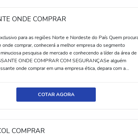
NTE ONDE COMPRAR
C
clusivo para as regiões Norte e Nordeste do País Quem procur
e onde comprar, conhecerá a melhor empresa do segmento
 minuciosa pesquisa de mercado e conhecendo a líder da área de
PESSANTE ONDE COMPRAR COM SEGURANÇASe alguém
essante onde comprar em uma empresa ética, depara com a
 grande know-how focado em dispersão coloidal base água e
companhia foca em tecnologia e desenvolvimento no que gera
liente.Ainda focando em espessante onde comprar, sempre deve
COTAR AGORA
resa que tenha produtos e serviços com ótima qualidade e
o-benefício, pontos importantes que ficam de fora no planejame
e visam apenas o lucro, deixando a desejar nos outros fatores.É
brar que o produto deve ser adquirido com empresas
ICOL COMPRAR
 Esse tipo de cuidado ajuda a garantir a qualidade e durabilidade
 além de evitar prejuízos com substituições frequentes de produt