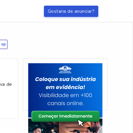
Gostaria de anunciar?
 sp
iva de