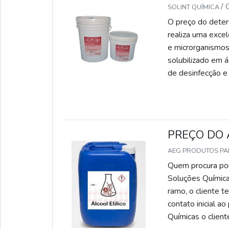
/
SOLINT QUÍMICA
O preço do deterg
realiza uma excel
e microrganismos
solubilizado em
de desinfecção e 
ser fornecido em 
utilizadores.M
a leitura do rótu
importantes sobr
PREÇO DO
será possível com
materiais de pro
AEG PRODUTOS P
seja evitado. O 
Quem procura por
de: Hospitais;Ho
Soluções Química
escolha, é funda
ramo, o cliente t
durabilidade. At
contato inicial 
tantas vantagens
Químicas o clien
em contato com u