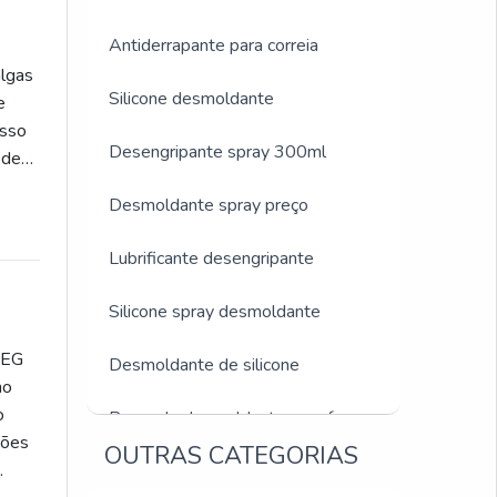
Antiderrapante para correia
algas
Silicone desmoldante
e
esso
Desengripante spray 300ml
ode
Desmoldante spray preço
 uso,
Lubrificante desengripante
,
 de
Silicone spray desmoldante
e
AEG
Desmoldante de silicone
e
no
o e
o
Preço de desmoldante para forma
enta
ções
OUTRAS CATEGORIAS
rar
Silicone desmoldante spray