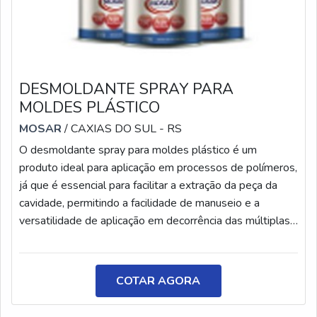
DESMOLDANTE SPRAY PARA
MOLDES PLÁSTICO
MOSAR
/ CAXIAS DO SUL - RS
O desmoldante spray para moldes plástico é um
produto ideal para aplicação em processos de polímeros,
já que é essencial para facilitar a extração da peça da
cavidade, permitindo a facilidade de manuseio e a
versatilidade de aplicação em decorrência das múltiplas
variáveis de formatos e tamanhos de peças a injetar. O
produto possui alta resistência térmica, fornecendo
proteção anticorrosiva temporária para metais, além de
COTAR AGORA
ser ideal para os processos de injeção de plásticos e
borrachas. Além do m