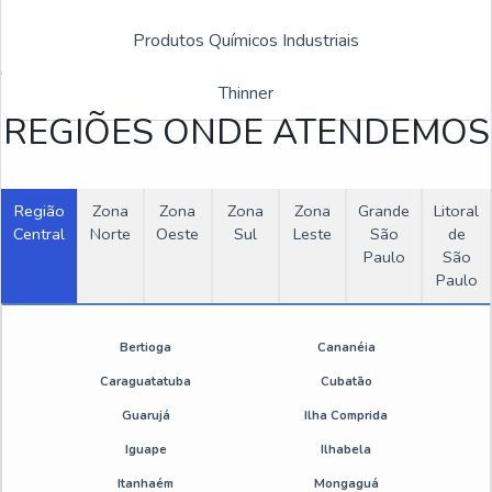
Produtos Químicos Industriais
Estas imagens foram obtidas de bancos de imagens públicas e
Inspeção em caldeiras
disponível livremente na internet
Thinner
Empresa de tratamento de efluentes industriais
REGIÕES ONDE ATENDEMOS
Sistema de tratamento de efluentes industriais
Inspeção de caldeiras e vasos de pressão
Região
Zona
Zona
Zona
Zona
Grande
Litoral
Central
Norte
Oeste
Sul
Leste
São
de
Paulo
São
Estação de tratamento de água de poço artesiano
Paulo
Sistema de tratamento de ar comprimido
Bertioga
Cananéia
Estação de tratamento de água de poço artesiano
Caraguatatuba
Cubatão
Guarujá
Tratamento de caldeiras
Ilha Comprida
Iguape
Ilhabela
Laudo de inspeção de caldeiras
Itanhaém
Mongaguá