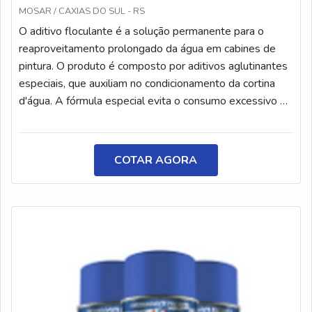
MOSAR / CAXIAS DO SUL - RS
O aditivo floculante é a solução permanente para o
reaproveitamento prolongado da água em cabines de
pintura. O produto é composto por aditivos aglutinantes
especiais, que auxiliam no condicionamento da cortina
d'água. A fórmula especial evita o consumo excessivo de
água, facilitando a remoção da tinta. O aditivo é
responsável por evitar o acúmulo de tinta no tanque, o
entupimento de bombas, tubulações e canais de
COTAR AGORA
remoção.INFORMAÇÕES SOBRE O PRODUTOO
aditivo é muito importante para aumentar