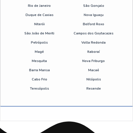
Empresa de tratamento de resíduos industriais
Rio de Janeiro
São Gonçalo
Duque de Caxias
Nova Iguaçu
Empresa que faz tratamento de água
Niterói
Belford Roxo
Empresa tratamento de resíduos
São João de Meriti
Campos dos Goytacazes
Petrópolis
Volta Redonda
Tratamento de água de chiller industrial
Magé
Itaboraí
Tratamento de água de refrigeração e caldeiras
Mesquita
Nova Friburgo
Barra Mansa
Macaé
Tratamento de água de trocador de calor
Cabo Frio
Nilópolis
Tratamento de água para caldeira a vapor
Teresópolis
Resende
Tratamento químico de água para caldeiras
Tratamento de água de trocador de calor em sp
Empresa de inspeção de caldeira em sp