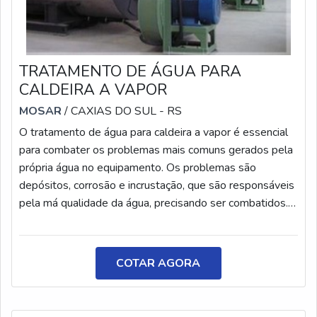
TRATAMENTO DE ÁGUA PARA
CALDEIRA A VAPOR
MOSAR
/ CAXIAS DO SUL - RS
O tratamento de água para caldeira a vapor é essencial
para combater os problemas mais comuns gerados pela
própria água no equipamento. Os problemas são
depósitos, corrosão e incrustação, que são responsáveis
pela má qualidade da água, precisando ser combatidos.
As caldeiras necessitam do melhor tipo de água para
possuir um bom desempenho. Por isso, antes de iniciar o
tratamento químico, deve-se realizar o levantamento
COTAR AGORA
técnico tanto das características da caldeira e o regime
operacional quanto d