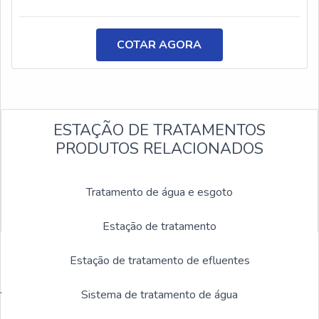
colagem. O produto é largamente usado e essencial para
a extração da peça injetada da cavidade, evitando
quebras e defeitos, e mantendo um excelente
COTAR AGORA
acabamento superficial do produto
final.CARACTERÍSTICAS DO PRODUTOO desmoldante
contém
ESTAÇÃO DE TRATAMENTOS
PRODUTOS RELACIONADOS
Tratamento de água e esgoto
Estação de tratamento
GALERIA DE IMAGENS
Estação de tratamento de efluentes
ILUSTRATIVAS REFERENTE A
TRATAMENTO DE ÁGUA DE
Sistema de tratamento de água