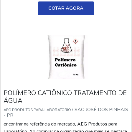
solucionem qualquer demanda.Quando o interesse é por
onde comprar polímero aniônico, com a equipe da AEG
COTAR AGORA
Produtos para Laboratório o cliente encontrará pre...
POLÍMERO CATIÔNICO TRATAMENTO DE
ÁGUA
/ SÃO JOSÉ DOS PINHAIS
AEG PRODUTOS PARA LABORATORIO
- PR
encontrar na referência do mercado, AEG Produtos para
Laboratório. Ao comprar na organização que mais se destaca