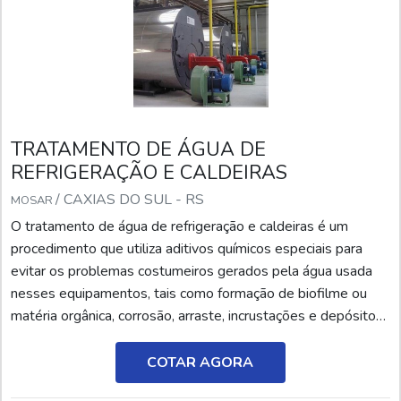
TRATAMENTO DE ÁGUA DE
REFRIGERAÇÃO E CALDEIRAS
/ CAXIAS DO SUL - RS
MOSAR
O tratamento de água de refrigeração e caldeiras é um
procedimento que utiliza aditivos químicos especiais para
evitar os problemas costumeiros gerados pela água usada
nesses equipamentos, tais como formação de biofilme ou
matéria orgânica, corrosão, arraste, incrustações e depósitos
em geral formados nas persianas, enchimentos e bicos de
distribuição. Somente com um tratamento químico bem
COTAR AGORA
condicionado, é possível manter ou resgatar a eficiência do