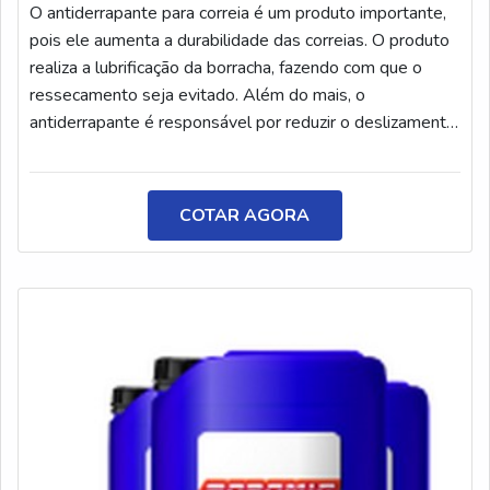
O antiderrapante para correia é um produto importante,
pois ele aumenta a durabilidade das correias. O produto
realiza a lubrificação da borracha, fazendo com que o
ressecamento seja evitado. Além do mais, o
antiderrapante é responsável por reduzir o deslizamento
de correias nas polias, eliminando chiados e auxiliando na
transferência de força. DETALHES SOBRE O
PRODUTOO produto é utilizado por fábricas, oficinas,
COTAR AGORA
indústrias, entre outras empresas. Ele tem como foco
melhorar o desempenho da relaç