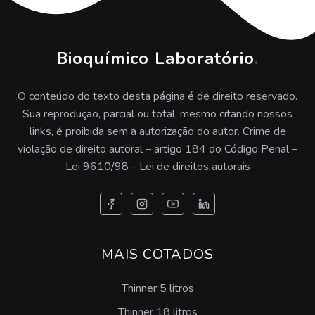
Tratamento de água de chiller industrial
Tratamento de água de refrigeração e caldeiras
Bioquímico Laboratório
.
Tratamento de água de trocador de calor
O conteúdo do texto desta página é de direito reservado.
Sua reprodução, parcial ou total, mesmo citando nossos
Tratamento de água para caldeira a vapor
links, é proibida sem a autorização do autor. Crime de
violação de direito autoral – artigo 184 do Código Penal –
Tratamento químico de água para caldeiras
Lei 9610/98 - Lei de direitos autorais
Tratamento de água de trocador de calor em sp
Empresa de inspeção de caldeira em sp
MAIS COTADOS
Onde encontrar inspeção de caldeira
Thinner 5 litros
Preço de inspeção de caldeira
Thinner 18 litros