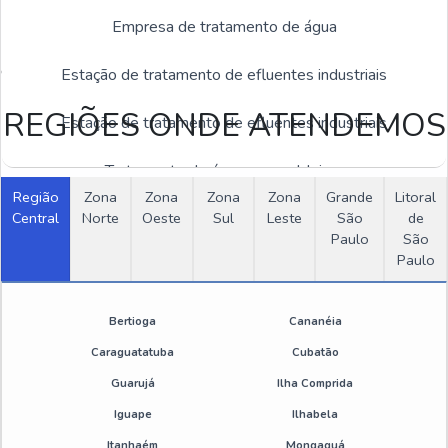
Empresa de tratamento de água
Estas imagens foram obtidas de bancos de imagens públicas e
disponível livremente na internet
Estação de tratamento de efluentes industriais
REGIÕES ONDE ATENDEMOS
Estação de tratamento de efluentes industriais
Tratamento de água para caldeiras
Região
Zona
Zona
Zona
Zona
Grande
Litoral
OUTRAS CATEGORIAS
Central
Norte
Empresa de tratamento de efluentes
Oeste
Sul
Leste
São
de
Paulo
São
Desengraxante e Antirrespingo
Paulo
Empresa de tratamento de esgoto
Estação de Tratamentos
Inspeção vasos de pressão
Bertioga
Cananéia
Produtos Químicos Industriais
Caraguatatuba
Cubatão
Inspeção em caldeiras
Guarujá
Ilha Comprida
Thinner
Empresa de tratamento de efluentes industriais
Iguape
Ilhabela
Itanhaém
Mongaguá