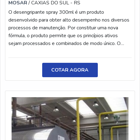
MOSAR
/ CAXIAS DO SUL - RS
O desengripante spray 300ml é um produto
desenvolvido para obter alto desempenho nos diversos
processos de manutenção. Por constituir uma nova
fórmula, o produto permite que os princípios ativos
sejam processados e combinados de modo único. O
desengripante possui micropartículas que agem em uma
profundidade microscópica, alcançando a melhor
performance como lubrificante e
COTAR AGORA
antiferrugem.CARACTERÍSTICAS DO PRODUTO A
utilização de matérias-primas de alta qualidade na
constituição do desengripante pr