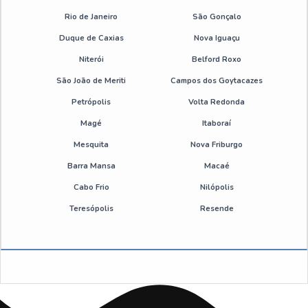
Rio de Janeiro
São Gonçalo
Tratamento de água para geração de vapor caldeiras
Duque de Caxias
Nova Iguaçu
Niterói
Belford Roxo
Tratamento de água de torre de resfriamento preço
São João de Meriti
Campos dos Goytacazes
Tratamento de água de caldeiras industriais
Petrópolis
Volta Redonda
Magé
Itaboraí
Caldeira tratamento de água
Mesquita
Nova Friburgo
Empresa de tratamento de água industrial
Barra Mansa
Macaé
Cabo Frio
Nilópolis
Empresa de tratamento de efluentes em sp
Teresópolis
Resende
Empresa de tratamento de resíduos industriais
Empresa que faz tratamento de água
Empresa tratamento de resíduos