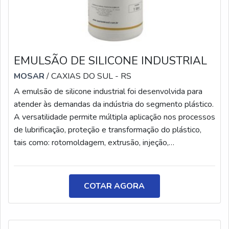
EMULSÃO DE SILICONE INDUSTRIAL
MOSAR
/ CAXIAS DO SUL - RS
A emulsão de silicone industrial foi desenvolvida para
atender às demandas da indústria do segmento plástico.
A versatilidade permite múltipla aplicação nos processos
de lubrificação, proteção e transformação do plástico,
tais como: rotomoldagem, extrusão, injeção,
termoformagem (vacuum forming), além de processos
de transformação da borracha.DETALHES SOBRE O
PRODUTOA fórmula da emulsão de silicone, constituída
COTAR AGORA
por polímeros de silicone, apresenta alta durabilidade e
resistência térmica, proporc