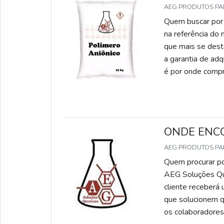
AEG PRODUTOS P
Quem buscar por 
na referência do
que mais se dest
a garantia de ad
é por onde compr
o cliente encontra
ONDE ENC
AEG PRODUTOS P
Quem procurar po
AEG Soluções Quí
cliente receberá 
que solucionem q
os colaboradores