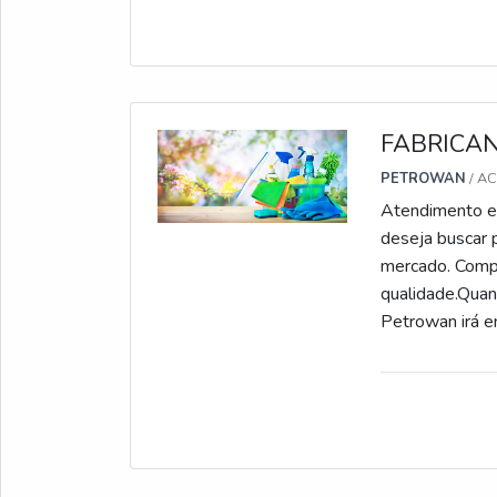
necessidades. 
converse com p
FABRICA
PETROWAN
/ A
Atendimento ex
deseja buscar 
mercado. Comp
qualidade.Quan
Petrowan irá 
INTERESSANT
seus esforços 
realizadas as a
fabricantes de
empresa demons
A Petrowan se 