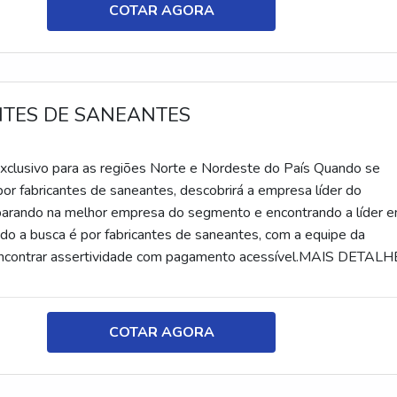
COTAR AGORA
Se deseja saber mais detalhes sobre esse e outros produtos,
rofissionais através de um dos meios de comunicação!
NTES DE SANEANTES
C
clusivo para as regiões Norte e Nordeste do País Quando se
por fabricantes de saneantes, descobrirá a empresa líder do
arando na melhor empresa do segmento e encontrando a líder 
do a busca é por fabricantes de saneantes, com a equipe da
encontrar assertividade com pagamento acessível.MAIS DETAL
ES SOBRE FABRICANTES DE SANEANTESA Petrowan canali
em criar uma estrutura com escritório de alta qualidade onde são
tividades e biblioteca técnica de apoio, tudo pensando em
COTAR AGORA
 saneantes com proteção.Há muitas maneiras eficientes de uma
trar competência, excelência e destaque em sua área de atuaç
mostra referência por ter: Soluções de distribuição de produtos