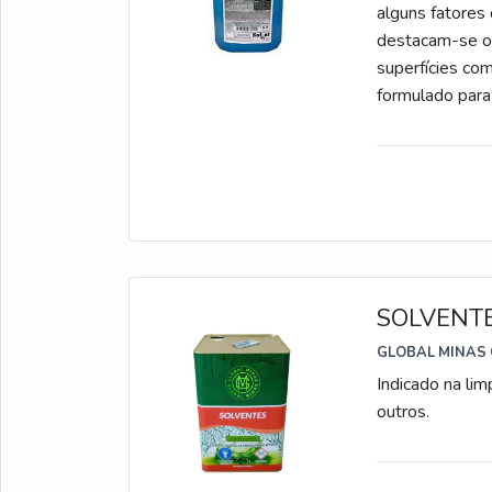
alguns fatores
destacam-se os 
superfícies com
formulado para
hospitais, hoté
cloro. MAIS S
especializados
Através desse 
acordo com a pr
recomendações 
adquirindo a m
SOLVENTE
diversas vanta
higienização;A
GLOBAL MINAS 
benefício.O
Indicado na lim
QUALIDADE Des
outros.
distribuição d
para os mercado
ponta para ofe