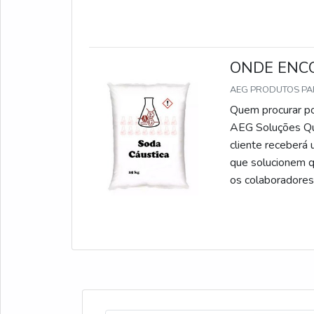
comprometimento 
ONDE ENC
AEG PRODUTOS P
Quem procurar po
AEG Soluções Quí
cliente receberá 
que solucionem q
os colaboradores
comprometimento 