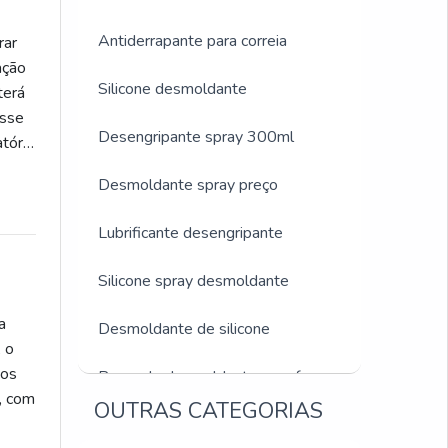
Antiderrapante para correia
rar
ação
Silicone desmoldante
terá
esse
Desengripante spray 300ml
tório
Desmoldante spray preço
Lubrificante desengripante
Silicone spray desmoldante
a
Desmoldante de silicone
 o
tos
Preço de desmoldante para forma
, com
OUTRAS CATEGORIAS
Silicone desmoldante spray