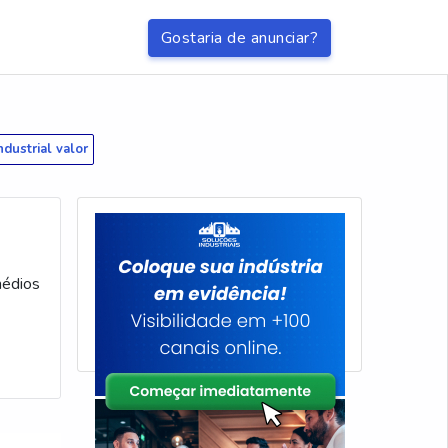
Gostaria de anunciar?
ndustrial valor
médios