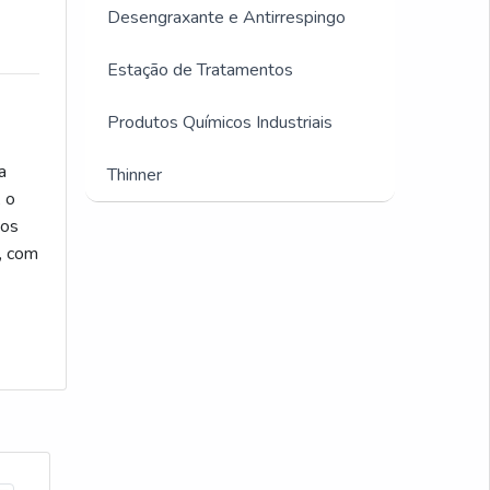
Desengraxante e Antirrespingo
Desengripante lubrificante
multiuso spray 300ml
Estação de Tratamentos
Emulsão de silicone industrial
Produtos Químicos Industriais
Emulsão de silicone onde comprar
a
Thinner
 o
Desmoldante spray para moldes
tos
plastico
, com
Óleo desengripante spray
Spray desmoldante onde comprar
Emulsão de silicone
antiespumante
Emulsão de silicone preço