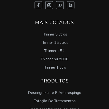
Desmoldante pintável sp
MAIS COTADOS
Emulsão de silicone desmoldante preço
Thinner 5 litros
Comprar emulsão de silicone
Thinner 18 litros
Lubrificante desengripante sp
Thinner 454
Desengraxante concentrado
Thinner pu 8000
Thinner 1 litro
Desengraxante ativado
PRODUTOS
Desengraxante para as mãos
Desengraxante E Antirrespingo
Desengraxante neutro
Estação De Tratamentos
Desengraxante alcalino industrial