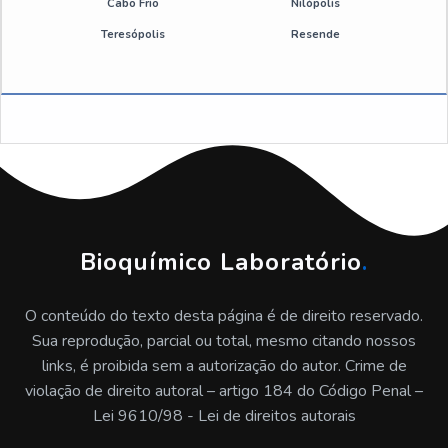
Cabo Frio
Nilópolis
Emulsão de silicone sp
Teresópolis
Resende
Antiderrapante para correia preço
Emulsão de silicone industrial valor
Desmoldante spray valor
Desmoldante de silicone sp
Desmoldante spray para moldes plastico sp
Bioquímico Laboratório
.
Emulsão de silicone antiespumante preço
O conteúdo do texto desta página é de direito reservado.
Sua reprodução, parcial ou total, mesmo citando nossos
Emulsão de silicone a venda
links, é proibida sem a autorização do autor. Crime de
violação de direito autoral – artigo 184 do Código Penal –
Aditivo floculante sp
Lei 9610/98 - Lei de direitos autorais
Desmoldante para zamac preço