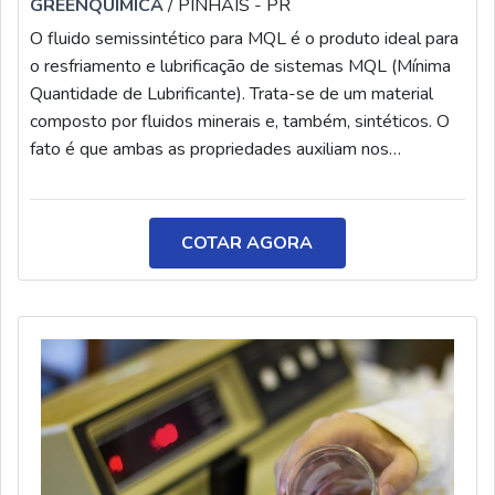
GREENQUÍMICA
/ PINHAIS - PR
O fluido semissintético para MQL é o produto ideal para
o resfriamento e lubrificação de sistemas MQL (Mínima
Quantidade de Lubrificante). Trata-se de um material
composto por fluidos minerais e, também, sintéticos. O
fato é que ambas as propriedades auxiliam nos
processos de usinagem e contribuem para as atividades
realizadas por profissionais. Os fluidos minerais, por sua
vez, geram uma melhor lubrificação durante a operação
COTAR AGORA
da usinagem. Por outro lado, os fluidos sintéticos
auxiliam no que diz respeito à refrigeração dos materiais.
Todos esses fatores contribuem para o resultado final
de peças e eliminam os resíduos que, geralmente, ficam
aparentes. Mais informações sobre o produtoO fluido
semissintético foi desenvolvido para atender as
demandas e necessidades do processo de usinagem,
podendo ser utilizado nas mais diversas áreas da
indústria. Com isso, é possível aumentar a produtividade