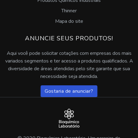
Produtos Químicos Industriais
Pasta desengraxante para mãos
Thinner
Mapa do site
Desengraxante multiuso
ANUNCIE SEUS PRODUTOS!
Desengraxante decapante e fosfatizante
Aqui você pode solicitar cotações com empresas dos mais
Desengraxante alcalino para pisos
variados segmentos e ter acesso a produtos qualificados. A
Desengraxante alcalino ação rápida
diversidade de áreas atendidas pelo site garante que sua
necessidade seja atendida.
Desengraxante para lavadoras automáticas
Gostaria de anunciar?
Fluido de corte solúvel para usinagem
Comprar fluidos protetivos para moldes
Fluidos para conformação