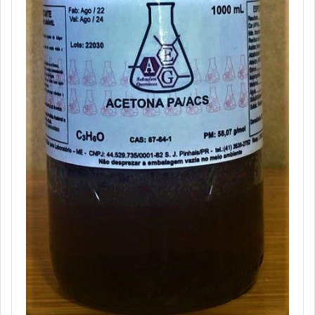
nos outros fatores.É por tudo isso que a Petrowan é
uma empresa comprometida com seus serviços no
segmento de tintas industriais. A empresa objetiva
sempre a melhor opção para o cliente final.A MELHOR
EMPRESA NO SEGMENTOSomente na Petrowan
existem as melhores condições para quem deseja achar
o que precisa para tintas industriais. É possível encontrar
itens variados com tecnologia de ponta, como dispersão
coloidal base água e resina para acabamento com ótima
qualidade e excelente custo-benefício. A empresa conta
com um time de profissionais qualificados para o serviço,
além de investir em equipamentos modernos, que se
ajustam a sua necessidade. A Petrowan é uma empresa
que tem se destacado no segmento por toda seriedade
e qualidade, o que garante a melhor experiência de
todos os clientes.