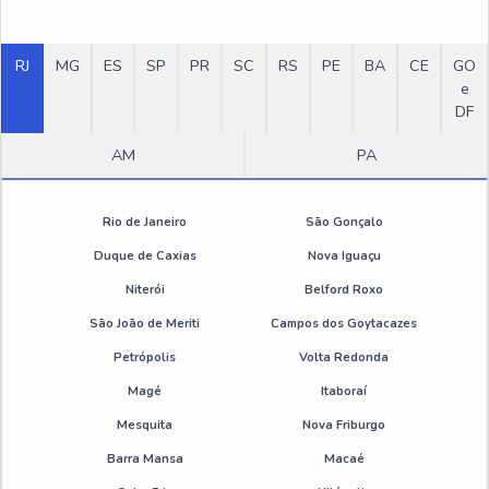
Desengripante spray atacado
RJ
MG
ES
SP
PR
SC
RS
PE
BA
CE
GO
Desmoldante para zamac
e
DF
Desmoldante pintável
AM
PA
Emulsão de silicone desmoldante
Rio de Janeiro
São Gonçalo
Emulsão de silicone valor
Duque de Caxias
Nova Iguaçu
Niterói
Belford Roxo
Desengripante spray sp
São João de Meriti
Campos dos Goytacazes
Desengripante spray 300ml sp
Petrópolis
Volta Redonda
Magé
Itaboraí
Óleo desengripante spray preço
Mesquita
Nova Friburgo
Desengripante spray atacado sp
Barra Mansa
Macaé