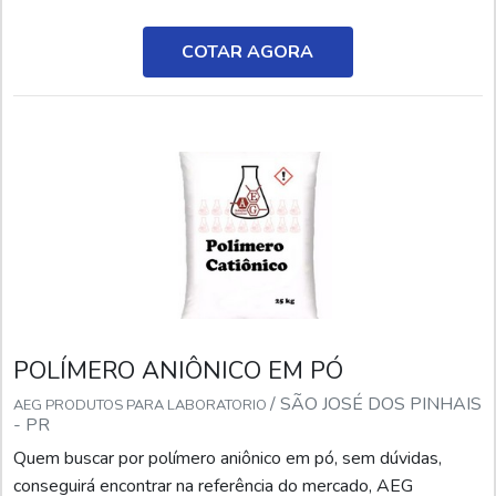
TRATAMENTO DE ÁGUASe alguém buscar por polímero
catiônico tratamento de água em uma empresa responsável,
COTAR AGORA
descobrirá a AEG Produtos para Laboratório. Atuando com
solução ...
POLÍMERO ANIÔNICO EM PÓ
/ SÃO JOSÉ DOS PINHAIS
AEG PRODUTOS PARA LABORATORIO
- PR
Quem buscar por polímero aniônico em pó, sem dúvidas,
conseguirá encontrar na referência do mercado, AEG