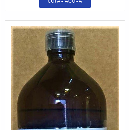
COTAR AGORA
resultado dos clientes.MAIS DETALHES SOBRE
CONSERVANTES QUÍMICOS PARA COSMÉTICOSA
Petrowan objetiva seus recursos em produzir uma
estrutura com escritório de alta qualidade onde são
realizadas as atividades e equipamentos de última
geração, tudo para oferecer conservantes químicos para
cosméticos com proteção.Há muitas maneiras eficientes
de uma empresa demonstrar competência, excelência e
destaque em sua área de atuação. A Petrowan se
mostra referência por ter: Soluções de distribuição de
produtos químicos; Profissionais com vasta experiência
na área de atuação; Empresa que preza pela
pontualidade.Ainda com uma visão analítica sobre
conservantes químicos para cosméticos, na essência da
empresa, a mesma deve prezar pelos produtos e
serviços com ótima qualidade e precisão, pontos
importantes que ficam de fora no planejamento de
empresas que visam apenas o lucro, deixando a desejar