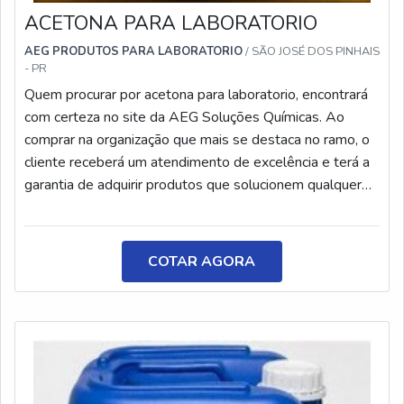
ACETONA PARA LABORATORIO
AEG PRODUTOS PARA LABORATORIO
/ SÃO JOSÉ DOS PINHAIS
- PR
Quem procurar por acetona para laboratorio, encontrará
com certeza no site da AEG Soluções Químicas. Ao
comprar na organização que mais se destaca no ramo, o
cliente receberá um atendimento de excelência e terá a
garantia de adquirir produtos que solucionem qualquer
demanda. Quando o desejo é por acetona para
laboratorio, com a AEG Soluções Químicas o cliente
encontrará proteção e suporte personalizado via
COTAR AGORA
WhatsApp.MAIS SOBRE ACETONA PARA
LABORATORIOA AEG Soluções Químicas foca sua
energia em proporcionar aos clientes uma estrutura com
escritório de alta qualidade onde são realizadas as
atividades e equipamentos de última geração, tudo isso
para garantir que se tenha acetona para laboratorio com