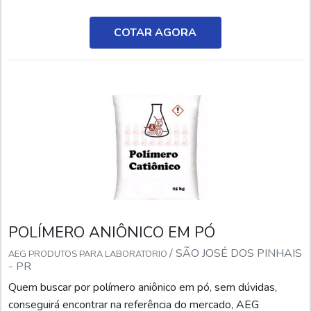
TRATAMENTO DE ÁGUASe alguém buscar por polímero
catiônico tratamento de água em uma empresa responsável,
COTAR AGORA
descobrirá a AEG Produtos para Laboratório. Atuando com
solução ...
POLÍMERO ANIÔNICO EM PÓ
/ SÃO JOSÉ DOS PINHAIS
AEG PRODUTOS PARA LABORATORIO
- PR
Quem buscar por polímero aniônico em pó, sem dúvidas,
conseguirá encontrar na referência do mercado, AEG