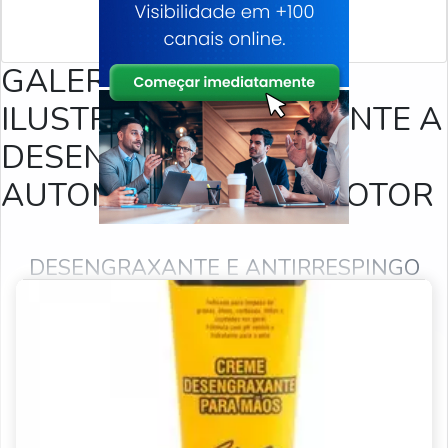
GALERIA DE IMAGENS
ILUSTRATIVAS REFERENTE A
DESENGRAXANTE
AUTOMOTIVO PARA MOTOR
DESENGRAXANTE E ANTIRRESPINGO
PRODUTOS RELACIONADOS
Desengraxante industrial
Desengraxante para motor