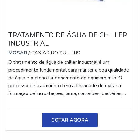
ADQUIRIR DETERGENTE EM PÓ LAVA
LOUÇASConte com a Solint Química! Desde 1990
atuando no segmento, ela trabalha com a fabricação de
produtos de higiene e limpeza para indústrias em
TRATAMENTO DE ÁGUA DE CHILLER
diferentes setores. Localizada em Guarulhos, estende o
INDUSTRIAL
atendimento em todo o Brasil, dispondo de uma
excelente equipe de profissionais. Se deseja saber mais
MOSAR
/ CAXIAS DO SUL - RS
informações sobre esse e outros produtos, entre em
O tratamento de água de chiller industrial é um
contato e converse com profissionais.
procedimento fundamental para manter a boa qualidade
da água e o pleno funcionamento do equipamento. O
processo de tratamento tem a finalidade de evitar a
formação de incrustações, lama, corrosões, bactérias,
entre outros microrganismos.CARACTERÍSTICAS DO
TRATAMENTO O tratamento é importante para manter
ou resgatar a eficiência do sistema, de modo que o
COTAR AGORA
chiller venha a realizar a função com plena eficiência. O
procedimento também pode ser realizado