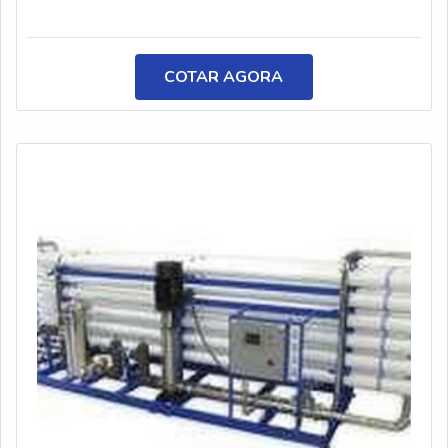
gorduras presentes nas louças e demais utensílios,
sendo fundamental para uma limpeza eficaz. Cabe
salientar que o detergente dispõe de componentes que
COTAR AGORA
potencializam o produto para um múltiplo uso e, ao
mesmo tempo, lavam as superfícies com
perfeição.DETALHES SOBRE O DETERGENTE A
eficiência permite que não seja necessário o uso de
diferentes produtos. Por isso, ele é essencial para
pessoas e profissionais que desejam praticidade durante
o dia a dia. É importante ressaltar que ele pode
apresentar uma diferente proporção, dependendo do
caso. Para cada fabricante as medidas de diluição são
diferentes. Por conta desse fator, é fundamental realizar
a correta leitura do rótulo. Por ser um produto que
proporciona uma excelente limpeza, ele é ideal para a
higienização de: Máquinas automáticas domésticas para
a lavagem de louças;Copos, talheres, panelas e
bandejas;Utensílios de cozinha em geral. ONDE