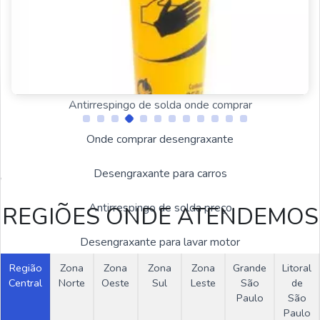
Desengraxante biodegradável
Desengraxante alcalino
Antirrespingo de solda com silicone
Antirrespingo de solda onde comprar
Onde comprar desengraxante
Estas imagens foram obtidas de bancos de imagens públicas e
Desengraxante para carros
disponível livremente na internet
Antirrespingo de solda preço
REGIÕES ONDE ATENDEMOS
Desengraxante para lavar motor
Região
Zona
Zona
Zona
Zona
Grande
Litoral
Desengraxante limpeza pesada
Central
Norte
Oeste
Sul
Leste
São
de
OUTRAS CATEGORIAS
Paulo
São
Desengraxante automotivo para motor
Paulo