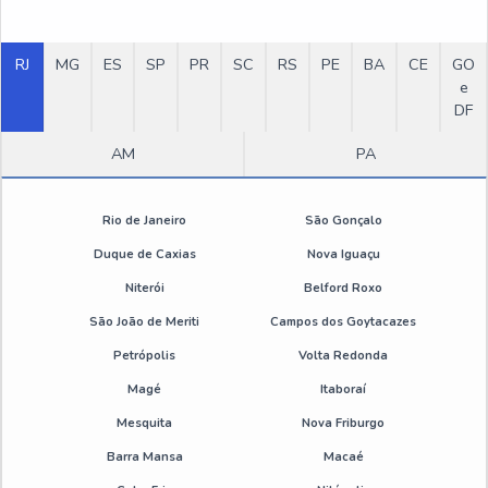
Empresa de desengraxante industrial
RJ
MG
ES
SP
PR
SC
RS
PE
BA
CE
GO
Fabricante de desengraxante industrial
e
DF
Fornecedor de desengraxante industrial
AM
PA
Desengraxantes para máquinas
Rio de Janeiro
São Gonçalo
Desengraxante alcalino ecológico
Duque de Caxias
Nova Iguaçu
Desengraxante alcalino biodegradável
Niterói
Belford Roxo
São João de Meriti
Campos dos Goytacazes
Desengraxante alcalino para equipamentos têxteis
Petrópolis
Volta Redonda
Desengraxante alcalino para engrenagens
Magé
Itaboraí
Mesquita
Nova Friburgo
Desengraxante alcalino para moldes de aço
Barra Mansa
Macaé