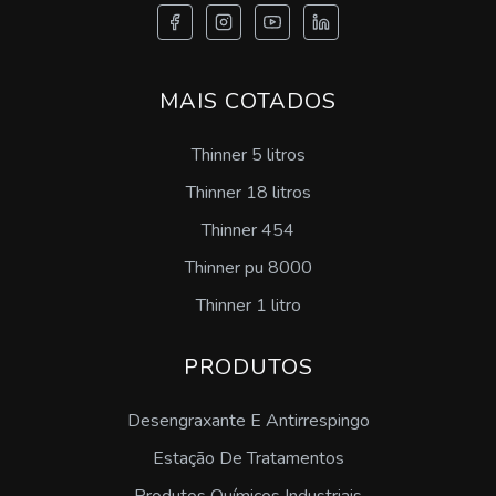
Onde encontrar antirrespingo de solda
Onde encontrar antirrespingo de solda em sp
MAIS COTADOS
Preço de antirrespingo de solda
Thinner 5 litros
Thinner 18 litros
Antirrespingo de solda anticorrosivo
Thinner 454
Antirrespingo de solda atóxico
Thinner pu 8000
Antirrespingo de solda em pasta concentrado
Thinner 1 litro
Comprar antirrespingo de solda liquido
PRODUTOS
Empresa de antirrespingo de solda liquido
Desengraxante E Antirrespingo
Estação De Tratamentos
Fabricante de antirrespingo de solda em pasta