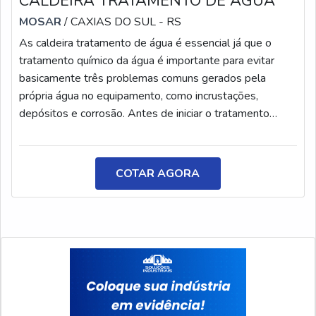
CALDEIRA TRATAMENTO DE ÁGUA
MOSAR
/ CAXIAS DO SUL - RS
As caldeira tratamento de água é essencial já que o
tratamento químico da água é importante para evitar
basicamente três problemas comuns gerados pela
própria água no equipamento, como incrustações,
depósitos e corrosão. Antes de iniciar o tratamento
químico, deve-se realizar o levantamento técnico das
características, tanto da caldeira e regime operacional
quanto da qualidade da água a ser usada
COTAR AGORA
nela.CONHEÇA MELHOR A CALDEIRA Para o
tratamento é necessário a utilização dos melhores
produtos, de