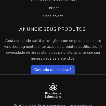
Produtos Químicos Industriais
Onde encontrar antirrespingo de solda em pasta
Thinner
Preço de antirrespingo de solda em pasta
Mapa do site
Antirrespingo de solda liquido e anticorrosivo
ANUNCIE SEUS PRODUTOS!
Antirrespingo de solda em pasta atóxico
Aqui você pode solicitar cotações com empresas dos mais
variados segmentos e ter acesso a produtos qualificados. A
Antirrespingo de solda
diversidade de áreas atendidas pelo site garante que sua
necessidade seja atendida.
Antirrespingo de solda a base de água
Gostaria de anunciar?
Desengraxante neutro
Desengraxante para alumínio
Desengraxante