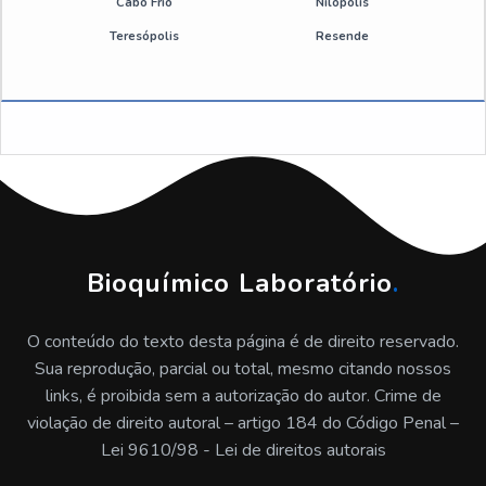
Desengraxante alcalino 20l
Cabo Frio
Nilópolis
Teresópolis
Resende
Desengraxante alcalino 5 litros
Desengraxante alcalino cáustico
Desengraxante atóxico
Antirrespingo de solda liquido concentrado
Antirrespingo de solda altamente concentrado
Bioquímico Laboratório
.
Comprar antirrespingo de solda
O conteúdo do texto desta página é de direito reservado.
Empresa de antirrespingo de solda
Sua reprodução, parcial ou total, mesmo citando nossos
links, é proibida sem a autorização do autor. Crime de
Fabricante de antirrespingo de solda
violação de direito autoral – artigo 184 do Código Penal –
Lei 9610/98 - Lei de direitos autorais
Fornecedor de antirrespingo de solda