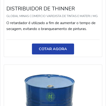
ambiente e organizações governamentais, preços justos,
DISTRIBUIDOR DE THINNER
componentes de alta qualidade, tecnologia de ponta e
rentabilidade nos produtos. A empresa estende o
GLOBAL MINAS COMERCIO VAREJISTA DE TINTAS E MATERI / MG
atendimento em todo o Brasil, visando a satisfação dos
O retardador é utilizado a fim de aumentar o tempo de
clientes.
secagem, evitando o branqueamento de pinturas.
COTAR AGORA