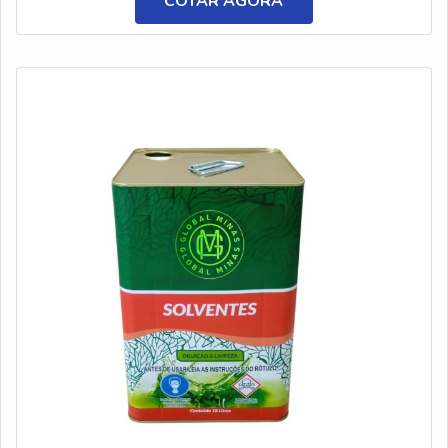
COTAR AGORA
salientar que no rótulo da embalagem deve conter todas
as informações necessárias para uma correta diluição e
armazenamento. Assim, a usabilidade será feita de forma
adequada.BENEFÍCIOS DO PRODUTOSendo assim, no
momento de escolha é essencial atentar-se a diversos
fatores que fazem grande diferença, como a qualidade,
composição, durabilidade e preço. Esses critérios são
fundamentais para uma excelente seleção.Portanto, ao
contar com uma fornecedora, é essencial que ela atue
com máximo desempenho, dispondo de profissionais
que estão dispostos a oferecer todo apoio e suporte
necessários. Desse modo, o cliente se sentirá seguro e
confiante. A aplicação do detergente costuma ser feita
em: Superfícies diversas;Revestimentos;Chapas e
fogões;Preparo de pinturas. PROCURANDO POR
FORNECEDOR DE DETERGENTE CLORADOConte
com a Solint Química, que está desde 1990 no mercado!
Localizada em Guarulhos, ela atua com respeito ao meio