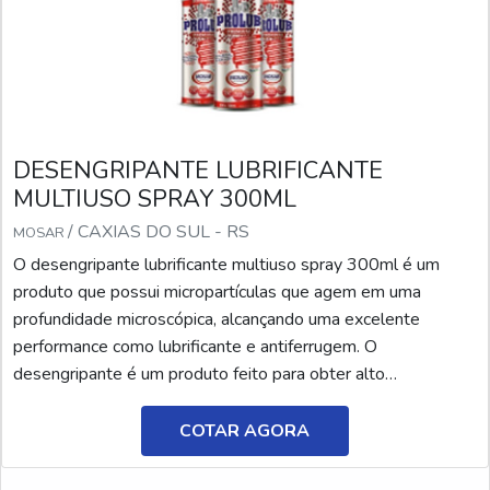
DESENGRIPANTE LUBRIFICANTE
MULTIUSO SPRAY 300ML
/ CAXIAS DO SUL - RS
MOSAR
O desengripante lubrificante multiuso spray 300ml é um
produto que possui micropartículas que agem em uma
profundidade microscópica, alcançando uma excelente
performance como lubrificante e antiferrugem. O
desengripante é um produto feito para obter alto
desempenho nos diversos processos de manutenção. Por
constituir uma nova fórmula, o produto permite que os
COTAR AGORA
princípios ativos sejam processados e combinados de modo
único.INFORMAÇÕES SOBRE O PRODUTOO