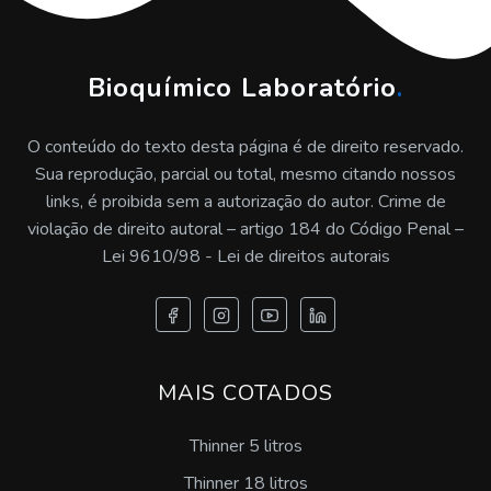
Emulsão de silicone industrial valor
Desmoldante spray valor
Bioquímico Laboratório
.
Desmoldante de silicone sp
O conteúdo do texto desta página é de direito reservado.
Desmoldante spray para moldes plastico sp
Sua reprodução, parcial ou total, mesmo citando nossos
links, é proibida sem a autorização do autor. Crime de
Emulsão de silicone antiespumante preço
violação de direito autoral – artigo 184 do Código Penal –
Lei 9610/98 - Lei de direitos autorais
Emulsão de silicone a venda
Aditivo floculante sp
Desmoldante para zamac preço
MAIS COTADOS
Desmoldante pintável sp
Thinner 5 litros
Emulsão de silicone desmoldante preço
Thinner 18 litros