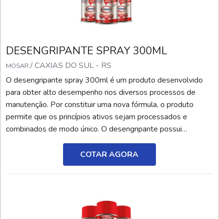
DESENGRIPANTE SPRAY 300ML
/ CAXIAS DO SUL - RS
MOSAR
O desengripante spray 300ml é um produto desenvolvido
para obter alto desempenho nos diversos processos de
manutenção. Por constituir uma nova fórmula, o produto
permite que os princípios ativos sejam processados e
combinados de modo único. O desengripante possui
micropartículas que agem em uma profundidade
microscópica, alcançando a melhor performance como
COTAR AGORA
lubrificante e antiferrugem.CARACTERÍSTICAS DO
PRODUTO A utilização de matérias-primas de alta qualidade
na constituição do desengripante pr