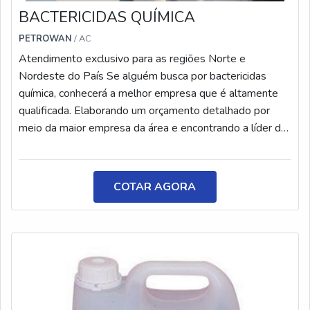
BACTERICIDAS QUÍMICA
PETROWAN
/ AC
Atendimento exclusivo para as regiões Norte e
Nordeste do País Se alguém busca por bactericidas
química, conhecerá a melhor empresa que é altamente
qualificada. Elaborando um orçamento detalhado por
meio da maior empresa da área e encontrando a líder da
área de atuação.DETALHES SOBRE BACTERICIDAS
QUÍMICAQuem procura por bactericidas química em uma
empresa que preza pela pontualidade, consegue
COTAR AGORA
encontrar o site da Petrowan. Com grande know-how
focado em ligante não iônico e fosqueante, garantindo o
que há de melhor na atualidade.Não obstante, quando
falamos em bactericidas química, mais do que visar
apenas lucratividade, deve oferecer produtos e serviços
que tenham ótima qualidade e assertividade, detalhes
que passam despercebidos e podem gerar prejuízo