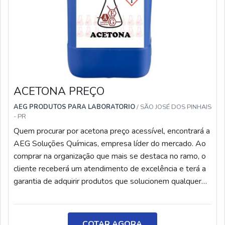
consultores e solicite um orçamento!
ACETONA PREÇO
AEG PRODUTOS PARA LABORATORIO
/ SÃO JOSÉ DOS PINHAIS
- PR
Quem procurar por acetona preço acessível, encontrará a
AEG Soluções Químicas, empresa líder do mercado. Ao
comprar na organização que mais se destaca no ramo, o
cliente receberá um atendimento de excelência e terá a
garantia de adquirir produtos que solucionem qualquer
demanda.Quando a temática é acetona preço justo, com
os melhores profissionais da AEG Soluções Químicas o
cliente encontrará ótima qualidade e o melhor
COTAR AGORA