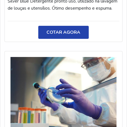
Silver Blue Detergente pronto uso, utilizado na lavagem
qual a AEG Soluções Químicas é uma empresa
de louças e utensílios. Ótimo desempenho e espuma.
altamente qualificada quando se explana o segmento de
equipamentos para laboratórios. A empresa busca o que
existe de melhor no mercado para garantir o sucesso
COTAR AGORA
dos clientes.REFERÊNCIA DE QUALIDADE NO
SEGMENTONa AEG Soluções Químicas é possível
encontrar o que há de melhor em equipamentos para
laboratórios. Com foco na experiência dos clientes,
oferece itens variados como policloreto de alumínio e
soda cáustica 25 kg com ótima qualidade e
proteção.Com o objetivo de trazer a satisfação a todos
os clientes, a empresa entende que seu melhor
destaque é conquistar a confiança de cada um. Tudo isso
só é possível através do investimento em equipamentos
modernos e profissionais experientes. A AEG Soluções
Químicas é uma empresa que tem se destacado da
concorrência pela seriedade e qualidade que fecha o ciclo
de entrega com excelência para cada cliente.