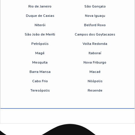
Desmoldante pintável
Rio de Janeiro
São Gonçalo
Duque de Caxias
Nova Iguaçu
Emulsão de silicone desmoldante
Niterói
Belford Roxo
Emulsão de silicone valor
São João de Meriti
Campos dos Goytacazes
Petrópolis
Volta Redonda
Desengripante spray sp
Magé
Itaboraí
Mesquita
Nova Friburgo
Desengripante spray 300ml sp
Barra Mansa
Macaé
Óleo desengripante spray preço
Cabo Frio
Nilópolis
Teresópolis
Resende
Desengripante spray atacado sp
Emulsão de silicone sp
Antiderrapante para correia preço