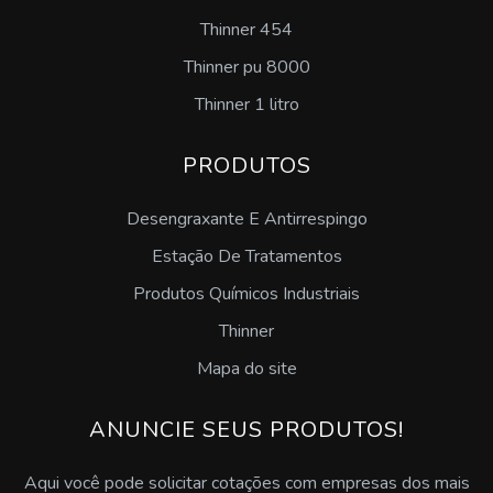
Thinner 454
Comprar emulsão de silicone
Thinner pu 8000
Lubrificante desengripante sp
Thinner 1 litro
Desengraxante concentrado
PRODUTOS
Desengraxante ativado
Desengraxante E Antirrespingo
Desengraxante para as mãos
Estação De Tratamentos
Produtos Químicos Industriais
Desengraxante neutro
Thinner
Desengraxante alcalino industrial
Mapa do site
Pasta desengraxante para mãos
ANUNCIE SEUS PRODUTOS!
Desengraxante multiuso
Aqui você pode solicitar cotações com empresas dos mais