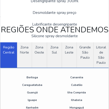
Desengripante spray 300ml
Estas imagens foram obtidas de bancos de imagens públicas e
Desmoldante spray preço
disponível livremente na internet
Lubrificante desengripante
REGIÕES ONDE ATENDEMOS
Silicone spray desmoldante
Região
Zona
Zona
Zona
Zona
Grande
Litoral
Desmoldante de silicone
Central
Norte
Oeste
Sul
Leste
São
de
Paulo
São
Preço de desmoldante para forma
Paulo
OUTRAS CATEGORIAS
Silicone desmoldante spray
Bertioga
Cananéia
Desengraxante e Antirrespingo
Desengripante lubrificante multiuso spray 300ml
Caraguatatuba
Cubatão
Estação de Tratamentos
Guarujá
Ilha Comprida
Emulsão de silicone industrial
Iguape
Ilhabela
Produtos Químicos Industriais
Emulsão de silicone onde comprar
Itanhaém
Mongaguá