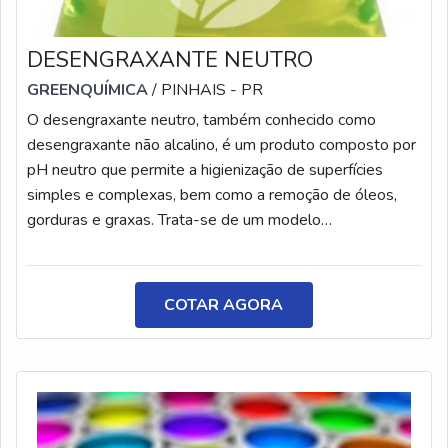
DESENGRAXANTE NEUTRO
GREENQUÍMICA
/ PINHAIS - PR
O desengraxante neutro, também conhecido como
desengraxante não alcalino, é um produto composto por
pH neutro que permite a higienização de superfícies
simples e complexas, bem como a remoção de óleos,
gorduras e graxas. Trata-se de um modelo
desengraxante conhecido por suas altas propriedades
de limpeza. Além disso, o produto não afeta
negativamente vidros, plásticos, metais, tintas, pinturas,
COTAR AGORA
borracha e outros materiais usados em acabamentos,
mantendo a estrutura e brilho dos materiais em que é
aplicado. Por essas e outras características, o
desengraxante neutro pode ser usado tanto em
estabelecimentos comerciais quanto em
residências. Mais informações sobre desengraxante tipo